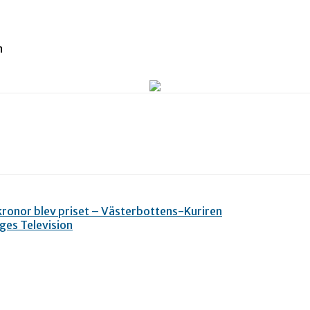
n
0 kronor blev priset – Västerbottens-Kuriren
iges Television