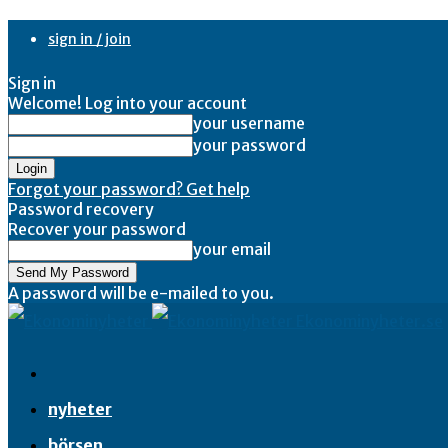
sign in / join
Sign in
Welcome! Log into your account
your username
your password
Forgot your password? Get help
Password recovery
Recover your password
your email
A password will be e-mailed to you.
Ekonominyheter.se
nyheter
börsen