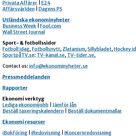
Privata Affärer
|
E24
Affärsvärlden
|
Dagens PS
Utländska ekonominyheter
Business Week
|
Fool.com
Wall Street Journal
Sport- & fotbollssidor
Fotboll idag
,
Fotbollsnytt
,
Zlatanism
,
Sillybladet
,
Hockey i
SportpåTV.se
:
TV-kanal.se
,
TV-tider.se
,
Contact us:
info@ekonominyheter.se
Pressmeddelanden
Rapporter
Ekonomi verktyg
Lediga ekonomijobb
|
Jämför lån
Beställ taxeringskalendern
|
Beställ dokumentmallar
Ekonomi resurser
iBokföring
|
iRedovisning
|
iKoncernredovisning