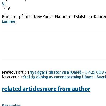
0
1219
Börserna på rött i New York – Ekuriren – Eskilstuna-Kurire
Läs mer
Previous article
Nya ägare till stor villa i Umeå – 5 425 00
Next article
Kraftig ökning av coronatestning i länet – Sver
related articles
more from author
Börsbolag