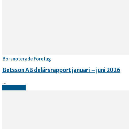
Börsnoterade Företag
Betsson AB delårsrapport januari – juni 2026
...
Read more