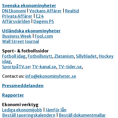
Svenska ekonominyheter
DN Ekonomi
|
Veckans Affärer
|
Realtid
Privata Affärer
|
E24
Affärsvärlden
|
Dagens PS
Utländska ekonominyheter
Business Week
|
Fool.com
Wall Street Journal
Sport- & fotbollssidor
Fotboll idag
,
Fotbollsnytt
,
Zlatanism
,
Sillybladet
,
Hockey
idag
,
SportpåTV.se
:
TV-kanal.se
,
TV-tider.se
,
Contact us:
info@ekonominyheter.se
Pressmeddelanden
Rapporter
Ekonomi verktyg
Lediga ekonomijobb
|
Jämför lån
Beställ taxeringskalendern
|
Beställ dokumentmallar