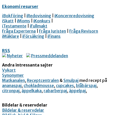
Ekonomi resurser
iBokföring
|
iRedovisning
|
iKoncernredovisning
iSkatt
|
iMoms
|
iKonkurs
|
iTestamente
|
iFullmakt
Fråga Experterna
|
Fråga Juristen
|
Fråga Revisorn
iMäklare
|
iFörsäkring
|
iFinans
RSS
Nyheter
Pressmeddelanden
Andra intressanta sajter
Vykort
Synonymer
Matkanalen
,
Receptcentralen
&
Smulpaj
med recept på
ananaspaj
,
chokladmousse
,
cupcakes
,
blåbärspaj
,
citronpaj
,
äppelkaka
,
rabarberpaj
,
äppelpaj
,
Bildelar
&
reservdelar
Bildelar & reservdelar