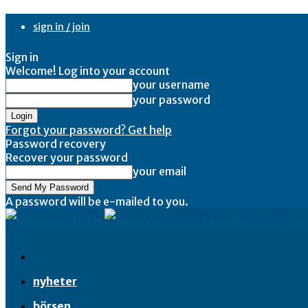
sign in / join
Sign in
Welcome! Log into your account
your username
your password
Forgot your password? Get help
Password recovery
Recover your password
your email
A password will be e-mailed to you.
Ekonominyheter.se
nyheter
börsen