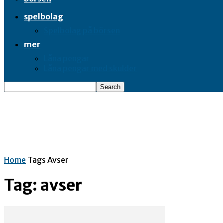
spelbolag
Spelbolag på börsen
mer
Låna pengar
Låna pengar med skulder
Home
Tags
Avser
Tag: avser