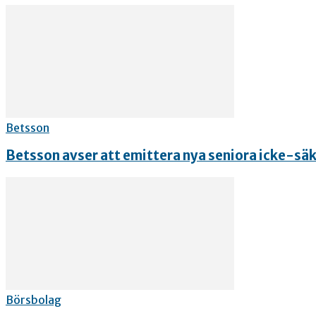
Betsson
Betsson avser att emittera nya seniora icke-säk
Börsbolag