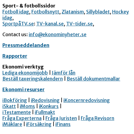
Sport- & fotbollssidor
Fotboll idag
,
Fotbollsnytt
,
Zlatanism
,
Sillybladet
,
Hockey
idag
,
SportpåTV.se
:
TV-kanal.se
,
TV-tider.se
,
Contact us:
info@ekonominyheter.se
Pressmeddelanden
Rapporter
Ekonomi verktyg
Lediga ekonomijobb
|
Jämför lån
Beställ taxeringskalendern
|
Beställ dokumentmallar
Ekonomi resurser
iBokföring
|
iRedovisning
|
iKoncernredovisning
iSkatt
|
iMoms
|
iKonkurs
|
iTestamente
|
iFullmakt
Fråga Experterna
|
Fråga Juristen
|
Fråga Revisorn
iMäklare
|
iFörsäkring
|
iFinans