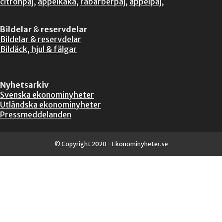
citronpaj
,
äppelkaka
,
rabarberpaj
,
äppelpaj
,
Bildelar
&
reservdelar
Bildelar & reservdelar
Bildäck, hjul & fälgar
Nyhetsarkiv
Svenska ekonominyheter
Utländska ekonominyheter
Pressmeddelanden
© Copyright 2020 - Ekonominyheter.se