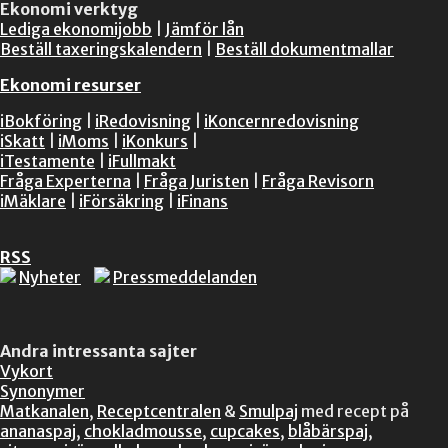
Ekonomi verktyg
Lediga ekonomijobb
|
Jämför lån
Beställ taxeringskalendern
|
Beställ dokumentmallar
Ekonomi resurser
iBokföring
|
iRedovisning
|
iKoncernredovisning
iSkatt
|
iMoms
|
iKonkurs
|
iTestamente
|
iFullmakt
Fråga Experterna
|
Fråga Juristen
|
Fråga Revisorn
iMäklare
|
iFörsäkring
|
iFinans
RSS
Nyheter
Pressmeddelanden
Andra intressanta sajter
Vykort
Synonymer
Matkanalen
,
Receptcentralen
&
Smulpaj
med recept på
ananaspaj
,
chokladmousse
,
cupcakes
,
blåbärspaj
,