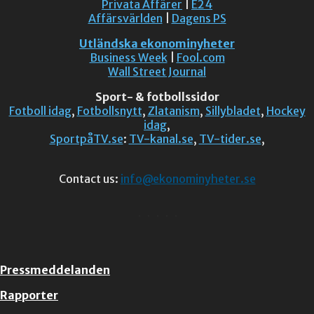
Privata Affärer
|
E24
Affärsvärlden
|
Dagens PS
Utländska ekonominyheter
Business Week
|
Fool.com
Wall Street Journal
Sport- & fotbollssidor
Fotboll idag
,
Fotbollsnytt
,
Zlatanism
,
Sillybladet
,
Hockey
idag
,
SportpåTV.se
:
TV-kanal.se
,
TV-tider.se
,
Contact us:
info@ekonominyheter.se
Pressmeddelanden
Rapporter