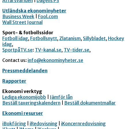
Affärsvärlden
|
Dagens PS
Utländska ekonominyheter
Business Week
|
Fool.com
Wall Street Journal
Sport- & fotbollssidor
Fotboll idag
,
Fotbollsnytt
,
Zlatanism
,
Sillybladet
,
Hockey
idag
,
SportpåTV.se
:
TV-kanal.se
,
TV-tider.se
,
Contact us:
info@ekonominyheter.se
Pressmeddelanden
Rapporter
Ekonomi verktyg
Lediga ekonomijobb
|
Jämför lån
Beställ taxeringskalendern
|
Beställ dokumentmallar
Ekonomi resurser
iBokföring
|
iRedovisning
|
iKoncernredovisning