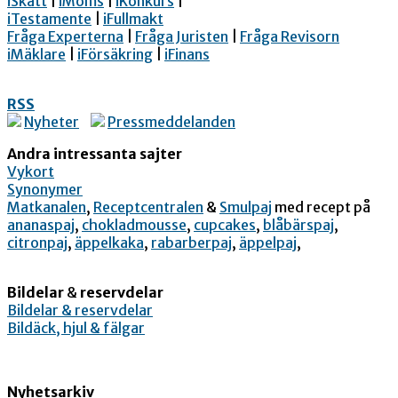
iSkatt
|
iMoms
|
iKonkurs
|
iTestamente
|
iFullmakt
Fråga Experterna
|
Fråga Juristen
|
Fråga Revisorn
iMäklare
|
iFörsäkring
|
iFinans
RSS
Nyheter
Pressmeddelanden
Andra intressanta sajter
Vykort
Synonymer
Matkanalen
,
Receptcentralen
&
Smulpaj
med recept på
ananaspaj
,
chokladmousse
,
cupcakes
,
blåbärspaj
,
citronpaj
,
äppelkaka
,
rabarberpaj
,
äppelpaj
,
Bildelar
&
reservdelar
Bildelar & reservdelar
Bildäck, hjul & fälgar
Nyhetsarkiv