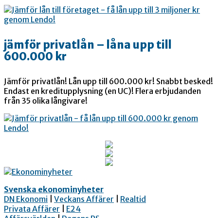
jämför privatlån – låna upp till
600.000 kr
Jämför privatlån! Lån upp till 600.000 kr! Snabbt besked!
Endast en kreditupplysning (en UC)! Flera erbjudanden
från 35 olika långivare!
Svenska ekonominyheter
DN Ekonomi
|
Veckans Affärer
|
Realtid
Privata Affärer
|
E24