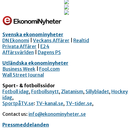
Svenska ekonominyheter
DN Ekonomi
|
Veckans Affärer
|
Realtid
Privata Affärer
|
E24
Affärsvärlden
|
Dagens PS
Utländska ekonominyheter
Business Week
|
Fool.com
Wall Street Journal
Sport- & fotbollssidor
Fotboll idag
,
Fotbollsnytt
,
Zlatanism
,
Sillybladet
,
Hockey
idag
,
SportpåTV.se
:
TV-kanal.se
,
TV-tider.se
,
Contact us:
info@ekonominyheter.se
Pressmeddelanden