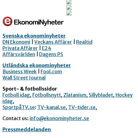
Svenska ekonominyheter
DN Ekonomi
|
Veckans Affärer
|
Realtid
Privata Affärer
|
E24
Affärsvärlden
|
Dagens PS
Utländska ekonominyheter
Business Week
|
Fool.com
Wall Street Journal
Sport- & fotbollssidor
Fotboll idag
,
Fotbollsnytt
,
Zlatanism
,
Sillybladet
,
Hockey
idag
,
SportpåTV.se
:
TV-kanal.se
,
TV-tider.se
,
Contact us:
info@ekonominyheter.se
Pressmeddelanden