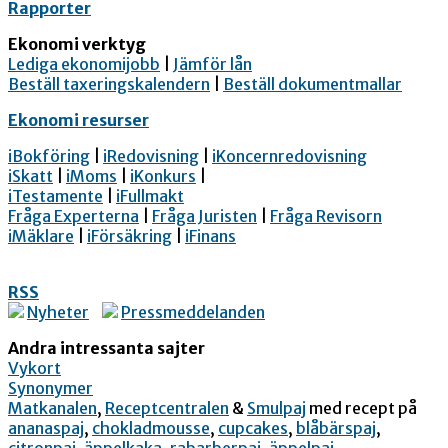
Rapporter
Ekonomi verktyg
Lediga ekonomijobb
|
Jämför lån
Beställ taxeringskalendern
|
Beställ dokumentmallar
Ekonomi resurser
iBokföring
|
iRedovisning
|
iKoncernredovisning
iSkatt
|
iMoms
|
iKonkurs
|
iTestamente
|
iFullmakt
Fråga Experterna
|
Fråga Juristen
|
Fråga Revisorn
iMäklare
|
iFörsäkring
|
iFinans
RSS
Nyheter
Pressmeddelanden
Andra intressanta sajter
Vykort
Synonymer
Matkanalen
,
Receptcentralen
&
Smulpaj
med recept på
ananaspaj
,
chokladmousse
,
cupcakes
,
blåbärspaj
,