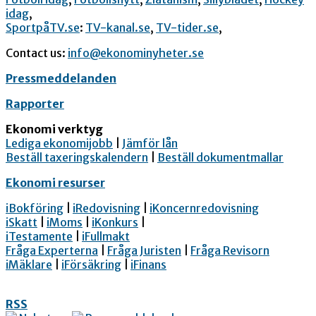
idag
,
SportpåTV.se
:
TV-kanal.se
,
TV-tider.se
,
Contact us:
info@ekonominyheter.se
Pressmeddelanden
Rapporter
Ekonomi verktyg
Lediga ekonomijobb
|
Jämför lån
Beställ taxeringskalendern
|
Beställ dokumentmallar
Ekonomi resurser
iBokföring
|
iRedovisning
|
iKoncernredovisning
iSkatt
|
iMoms
|
iKonkurs
|
iTestamente
|
iFullmakt
Fråga Experterna
|
Fråga Juristen
|
Fråga Revisorn
iMäklare
|
iFörsäkring
|
iFinans
RSS