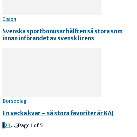
Cision
Svenska sportbonusar hälften så stora som
innan införandet av svensk licens
Börsbolag
En vecka kvar – så stora favoriter är KAJ
1
2
3
...
5
Page 1 of 5