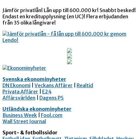
Jämför privatlån! Lån upp till 600.000 kr! Snabbt besked!
Endast en kreditupplysning (en UC)! Flera erbjudanden
från 35 olika långivare!
Svenska ekonominyheter
DN Ekonomi
|
Veckans Affärer
|
Realtid
Privata Affärer
|
E24
Affärsvärlden
|
Dagens PS
Utländska ekonominyheter
Business Week
|
Fool.com
Wall Street Journal
Sport- & fotbollssidor
Fotboll idag
,
Fotbollsnytt
,
Zlatanism
,
Sillybladet
,
Hockey