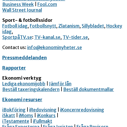
Business Week
|
Fool.com
Wall Street Journal
Sport- & fotbollssidor
Fotboll idag
,
Fotbollsnytt
,
Zlatanism
,
Sillybladet
,
Hockey
idag
,
SportpåTV.se
:
TV-kanal.se
,
TV-tider.se
,
Contact us:
info@ekonominyheter.se
Pressmeddelanden
Rapporter
Ekonomi verktyg
Lediga ekonomijobb
|
Jämför lån
Beställ taxeringskalendern
|
Beställ dokumentmallar
Ekonomi resurser
iBokföring
|
iRedovisning
|
iKoncernredovisning
iSkatt
|
iMoms
|
iKonkurs
|
iTestamente
|
iFullmakt
Fråga Experterna
|
Fråga Juristen
|
Fråga Revisorn