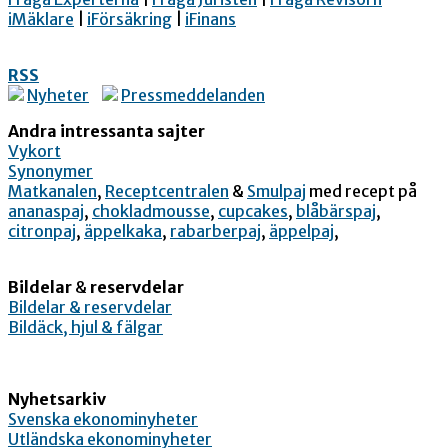
iMäklare
|
iFörsäkring
|
iFinans
RSS
Nyheter
Pressmeddelanden
Andra intressanta sajter
Vykort
Synonymer
Matkanalen
,
Receptcentralen
&
Smulpaj
med recept på
ananaspaj
,
chokladmousse
,
cupcakes
,
blåbärspaj
,
citronpaj
,
äppelkaka
,
rabarberpaj
,
äppelpaj
,
Bildelar
&
reservdelar
Bildelar & reservdelar
Bildäck, hjul & fälgar
Nyhetsarkiv
Svenska ekonominyheter
Utländska ekonominyheter