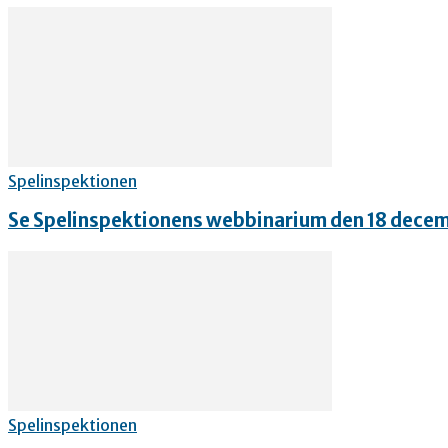
Spelinspektionen
Se Spelinspektionens webbinarium den 18 decem
Spelinspektionen