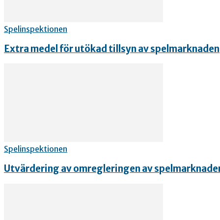
Spelinspektionen
Extra medel för utökad tillsyn av spelmarknaden
Spelinspektionen
Utvärdering av omregleringen av spelmarknaden