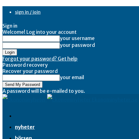
sign in / join
Sign in
Welcome! Log into your account
your username
your password
Forgot your password? Get help
Password recovery
Recover your password
your email
A password will be e-mailed to you.
Ekonominyheter.se
nyheter
börsen