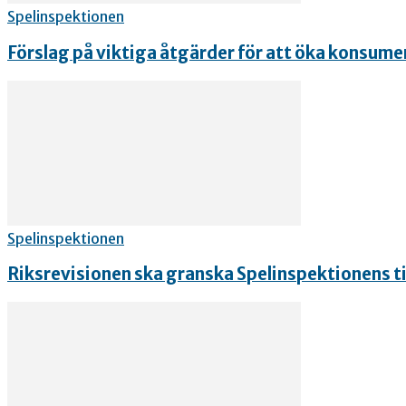
Spelinspektionen
Förslag på viktiga åtgärder för att öka konsume
Spelinspektionen
Riksrevisionen ska granska Spelinspektionens t