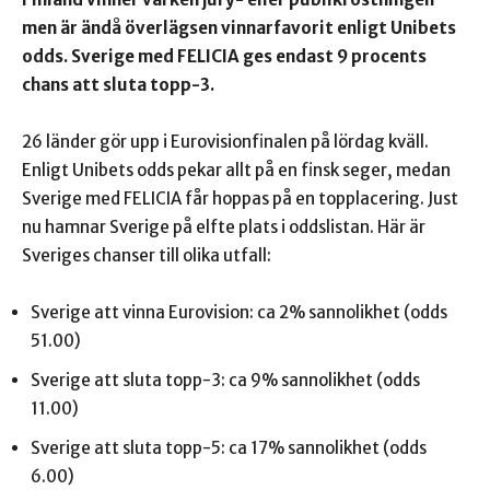
men är ändå överlägsen vinnarfavorit enligt Unibets
odds. Sverige med FELICIA ges endast 9 procents
chans att sluta topp-3.
26 länder gör upp i Eurovisionfinalen på lördag kväll.
Enligt Unibets odds pekar allt på en finsk seger, medan
Sverige med FELICIA får hoppas på en topplacering. Just
nu hamnar Sverige på elfte plats i oddslistan. Här är
Sveriges chanser till olika utfall:
Sverige att vinna Eurovision: ca 2% sannolikhet (odds
51.00)
Sverige att sluta topp-3: ca 9% sannolikhet (odds
11.00)
Sverige att sluta topp-5: ca 17% sannolikhet (odds
6.00)