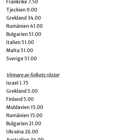
Frankrike 7.50
Tjeckien 9.00
Grekland 34.00
Rumänien 41.00
Bulgarien 51.00
Italien 51.00
Malta 51.00
Sverige 51.00
Vinnare av folkets röster
Israel 1.75
Grekland 5.00
Finland 5.00
Moldavien 15.00
Rumänien 15.00
Bulgarien 21.00
Ukraina 26.00
Australien 34.00