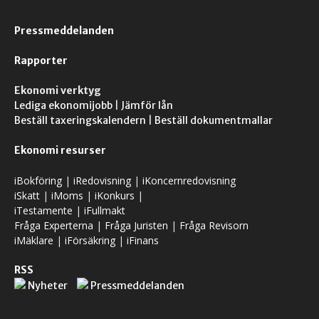
Pressmeddelanden
Rapporter
Ekonomi verktyg
Lediga ekonomijobb
|
Jämför lån
Beställ taxeringskalendern
|
Beställ dokumentmallar
Ekonomi resurser
iBokföring
|
iRedovisning
|
iKoncernredovisning
iSkatt
|
iMoms
|
iKonkurs
|
iTestamente
|
iFullmakt
Fråga Experterna
|
Fråga Juristen
|
Fråga Revisorn
iMäklare
|
iFörsäkring
|
iFinans
RSS
Nyheter
Pressmeddelanden