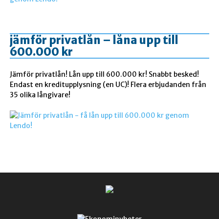
jämför privatlån – låna upp till
600.000 kr
Jämför privatlån! Lån upp till 600.000 kr! Snabbt besked!
Endast en kreditupplysning (en UC)! Flera erbjudanden från
35 olika långivare!