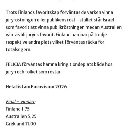
Trots Finlands favoritskap förväntas de varken vinna
juryröstningen eller publikens röst. I stället står Israel
som favorit att vinna publikröstningen medan Australien
väntas bli juryns favorit. Finland hamnar på tredje
respektive andra plats vilket förväntas räcka för
totalsegern.
FELICIA förväntas hamna kring tiondeplats både hos
juryn och folket som röstar.
Hela listan: Eurovision 2026
Final – vinnare
Finland 1.75
Australien 5.25
Grekland 11.00