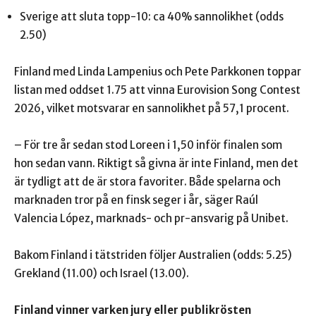
Sverige att sluta topp-10: ca 40% sannolikhet (odds
2.50)
Finland med Linda Lampenius och Pete Parkkonen toppar
listan med oddset 1.75 att vinna Eurovision Song Contest
2026, vilket motsvarar en sannolikhet på 57,1 procent.
– För tre år sedan stod Loreen i 1,50 inför finalen som
hon sedan vann. Riktigt så givna är inte Finland, men det
är tydligt att de är stora favoriter. Både spelarna och
marknaden tror på en finsk seger i år, säger Raúl
Valencia López, marknads- och pr-ansvarig på Unibet.
Bakom Finland i tätstriden följer Australien (odds: 5.25)
Grekland (11.00) och Israel (13.00).
Finland vinner varken jury eller publikrösten