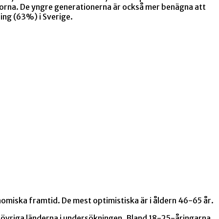
norna. De yngre generationerna är också mer benägna att
ing (63%) i Sverige.
onomiska framtid. De mest optimistiska är i åldern 46-65 år.
de övriga länderna i undersökningen. Bland 18-25-åringarna