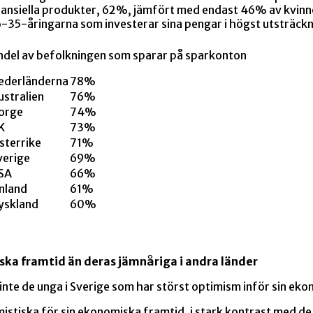
 finansiella produkter, 62%, jämfört med endast 46% av kvin
6-35-åringarna som investerar sina pengar i högst utsträckn
ndel av befolkningen som sparar på sparkonton
ederländerna
78%
ustralien
76%
orge
74%
K
73%
sterrike
71%
verige
69%
SA
66%
inland
61%
yskland
60%
a framtid än deras jämnåriga i andra länder
t inte de unga i Sverige som har störst optimism inför sin ek
imistiska för sin ekonomiska framtid, i stark kontrast med 