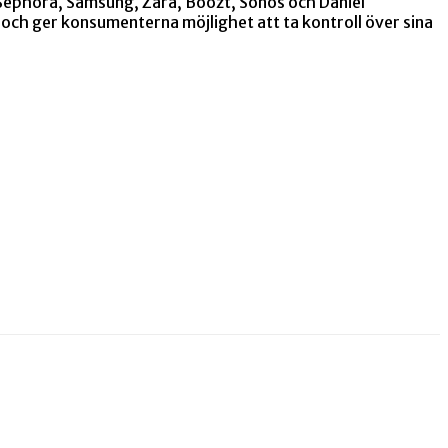
Sephora, Samsung, Zara, Boozt, Sonos och Daniel
och ger konsumenterna möjlighet att ta kontroll över sina