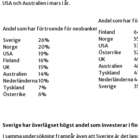
USA och Australien i mars i år.
Andel som har fö
Andel som har förtroende för neobanker
Finland
6
Norge
5
Sverige
26%
USA
5
Norge
20%
Österrike
5
USA
19%
UK
4
Finland
16%
Australien
4
UK
15%
Tyskland
4
Australien
14%
Nederländerna
4
Nederländerna
10%
Sverige
3
Tyskland
7%
Österrike
6%
Sverige har överlägset högst andel som investerar i fi
I samma undersökning framgår även att Sverige är det land 