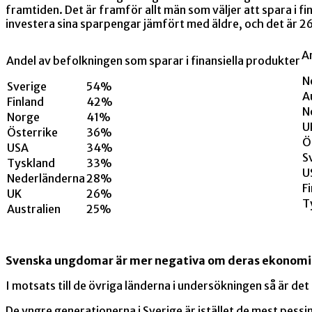
framtiden. Det är framför allt män som väljer att spara i
investera sina sparpengar jämfört med äldre, och det är 2
A
Andel av befolkningen som sparar i finansiella produkter
N
Sverige
54%
A
Finland
42%
N
Norge
41%
U
Österrike
36%
Ö
USA
34%
S
Tyskland
33%
U
Nederländerna
28%
F
UK
26%
T
Australien
25%
Svenska ungdomar är mer negativa om deras ekonomisk
I motsats till de övriga länderna i undersökningen så är de
De yngre generationerna i Sverige är istället de mest pess