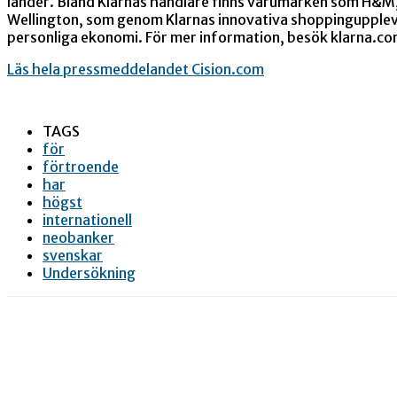
länder. Bland Klarnas handlare finns varumärken som H&M,
Wellington, som genom Klarnas innovativa shoppingupplevel
personliga ekonomi. För mer information, besök klarna.co
Läs hela pressmeddelandet Cision.com
TAGS
för
förtroende
har
högst
internationell
neobanker
svenskar
Undersökning