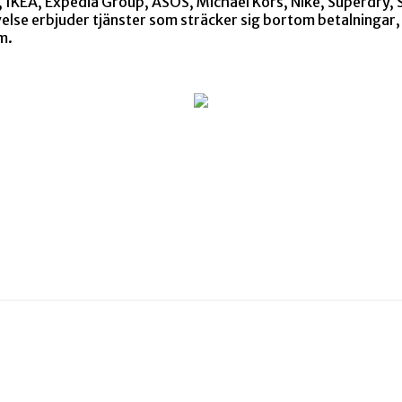
 IKEA, Expedia Group, ASOS, Michael Kors, Nike, Superdry, 
se erbjuder tjänster som sträcker sig bortom betalningar, 
m.