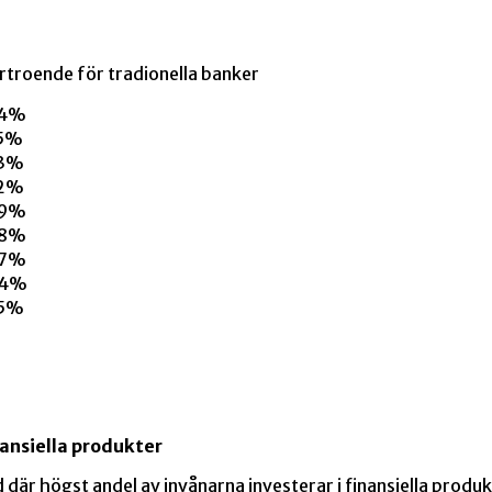
rtroende för tradionella banker
4%
5%
3%
2%
9%
8%
7%
4%
5%
nansiella produkter
där högst andel av invånarna investerar i finansiella produk