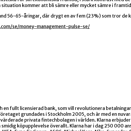
 situation kommer att bli sämre eller mycket sämre i framti
and 56-65-åringar, där drygt en av fem (23%) som tror de k
rna.com/se/money-management-pulse-se/
 en fullt licensierad bank, som vill revolutionera betalning
öretaget grundades i Stockholm 2005, och är med en nuvara
värderade privata fintechbolagen i världen. Klarna erbjuder
ch smidig köpupplevelse överallt. Klarna har i dag 250 000 an