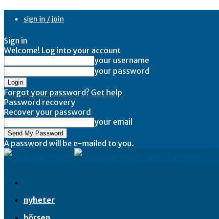
sign in / join
Sign in
Welcome! Log into your account
your username
your password
Forgot your password? Get help
Password recovery
Recover your password
your email
A password will be e-mailed to you.
Ekonominyheter.se
nyheter
börsen