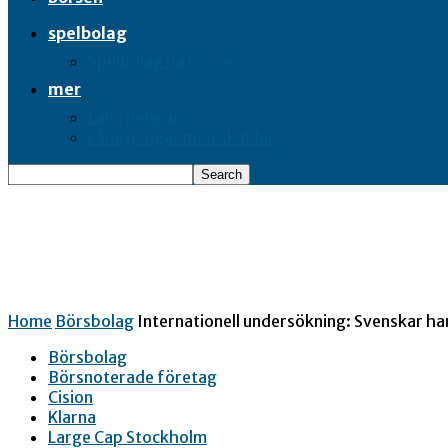
spelbolag
Spelbolag på börsen
mer
Låna pengar
Låna pengar med skulder
Home
Börsbolag
Internationell undersökning: Svenskar h
Börsbolag
Börsnoterade företag
Cision
Klarna
Large Cap Stockholm