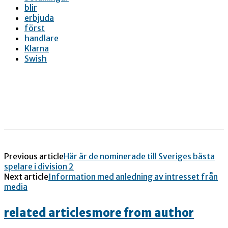
blir
erbjuda
först
handlare
Klarna
Swish
Previous article
Här är de nominerade till Sveriges bästa
spelare i division 2
Next article
Information med anledning av intresset från
media
related articles
more from author