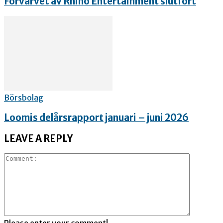
Förvärvet av Rhino Entertainment slutfört
Börsbolag
Loomis delårsrapport januari – juni 2026
LEAVE A REPLY