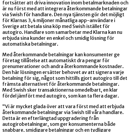
fortsätter att driva innovation inom betalmarknaden och
är nu först med att integrera återkommande betalningar
via Swish för handlare. Den nya tjänsten gör det möjligt
för Klarnas 3,4 miljoner månatliga app-användare i
Sverige att betala sina köp med Swish istället för
autogiro. Handlare som samarbetar med Klarna kan nu
erbjuda sina kunder en enkel och smidig lösning för
automatiska betalningar.
Med återkommande betalningar kan konsumenter ge
företag tillåtelse att automatiskt dra pengar för
prenumerationer och andra återkommande kostnader.
Den här lösningen ersätter behovet av att signera varje
betalning för sig, något som hittills gjort autogiro till det
främsta alternativet för återkommande betalningar.
Med Swish sker transaktionerna omedelbart, en klar
fördel jämfört med autogiro, som kan ta flera dagar.
“Vi är mycket glada över att vara först med att erbjuda
återkommande betalningar via Swish till våra handlare.
Detta är en efterlängtad uppgradering från
autogirobetalningar, som ger konsumenterna både
snabbare, smidigare betalningar och en tydligare