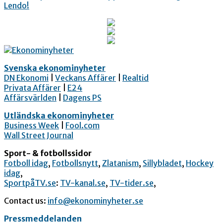
Svenska ekonominyheter
DN Ekonomi
|
Veckans Affärer
|
Realtid
Privata Affärer
|
E24
Affärsvärlden
|
Dagens PS
Utländska ekonominyheter
Business Week
|
Fool.com
Wall Street Journal
Sport- & fotbollssidor
Fotboll idag
,
Fotbollsnytt
,
Zlatanism
,
Sillybladet
,
Hockey
idag
,
SportpåTV.se
:
TV-kanal.se
,
TV-tider.se
,
Contact us:
info@ekonominyheter.se
Pressmeddelanden