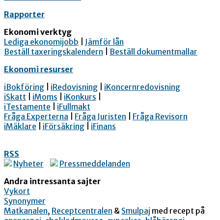
Rapporter
Ekonomi verktyg
Lediga ekonomijobb
|
Jämför lån
Beställ taxeringskalendern
|
Beställ dokumentmallar
Ekonomi resurser
iBokföring
|
iRedovisning
|
iKoncernredovisning
iSkatt
|
iMoms
|
iKonkurs
|
iTestamente
|
iFullmakt
Fråga Experterna
|
Fråga Juristen
|
Fråga Revisorn
iMäklare
|
iFörsäkring
|
iFinans
RSS
Nyheter
Pressmeddelanden
Andra intressanta sajter
Vykort
Synonymer
Matkanalen
,
Receptcentralen
&
Smulpaj
med recept på