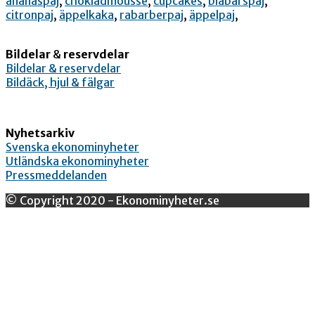
ananaspaj
,
chokladmousse
,
cupcakes
,
blåbärspaj
,
citronpaj
,
äppelkaka
,
rabarberpaj
,
äppelpaj
,
Bildelar
&
reservdelar
Bildelar & reservdelar
Bildäck, hjul & fälgar
Nyhetsarkiv
Svenska ekonominyheter
Utländska ekonominyheter
Pressmeddelanden
© Copyright 2020 - Ekonominyheter.se