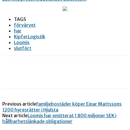
TAGS
förvärvet
har
KipferLogistik
Loomis
slutfört
Previous article
Familjebostäder köper Einar Mattssons
1200 hyresrätter i Hjulsta
Next article
Loomis har emitterat 1 800 miljoner SEK i
hållbarhetslänkade obligationer