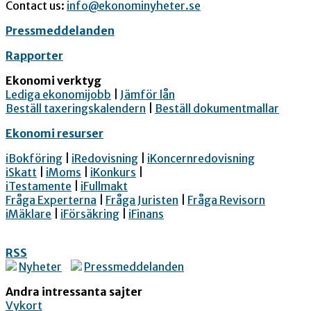
Contact us:
info@ekonominyheter.se
Pressmeddelanden
Rapporter
Ekonomi verktyg
Lediga ekonomijobb
|
Jämför lån
Beställ taxeringskalendern
|
Beställ dokumentmallar
Ekonomi resurser
iBokföring
|
iRedovisning
|
iKoncernredovisning
iSkatt
|
iMoms
|
iKonkurs
|
iTestamente
|
iFullmakt
Fråga Experterna
|
Fråga Juristen
|
Fråga Revisorn
iMäklare
|
iFörsäkring
|
iFinans
RSS
Nyheter
Pressmeddelanden
Andra intressanta sajter
Vykort