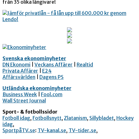
från 35 olika långivare!
Svenska ekonominyheter
DN Ekonomi
|
Veckans Affärer
|
Realtid
Privata Affärer
|
E24
Affärsvärlden
|
Dagens PS
Utländska ekonominyheter
Business Week
|
Fool.com
Wall Street Journal
Sport- & fotbollssidor
Fotboll idag
,
Fotbollsnytt
,
Zlatanism
,
Sillybladet
,
Hockey
idag
,
SportpåTV.se
:
TV-kanal.se
,
TV-tider.se
,