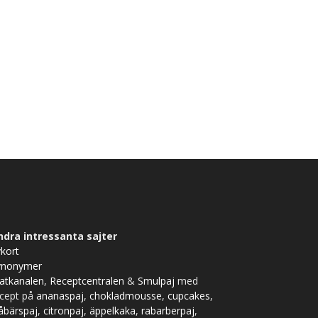
ndra intressanta sajter
kort
ynonymer
atkanalen
,
Receptcentralen
&
Smulpaj
med
ecept på
ananaspaj
,
chokladmousse
,
cupcakes
,
åbärspaj
,
citronpaj
,
äppelkaka
,
rabarberpaj
,