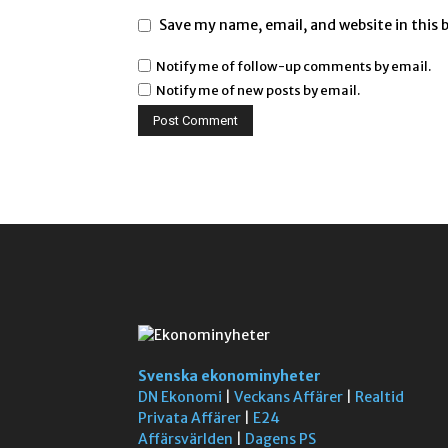
Save my name, email, and website in this 
Notify me of follow-up comments by email.
Notify me of new posts by email.
Svenska ekonominyheter
DN Ekonomi
|
Veckans Affärer
|
Realtid
Privata Affärer
|
E24
Affärsvärlden
|
Dagens PS