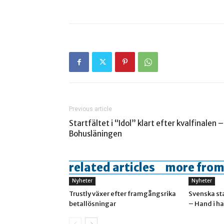
Previous article
Startfältet i “Idol” klart efter kvalfinalen –
Bohusläningen
related articles
more from
Nyheter
Nyheter
Trustly växer efter framgångsrika
Svenska st
betallösningar
– Hand i h