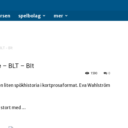
rsen
spelbolag
mer
BLT – Blt
e – BLT – Blt
1590
0
en liten spökhistoria i kortprosaformat. Eva Wahlström
 stort med …