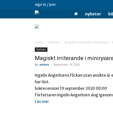
sign in / join
Ekonominyheter.se
nyheter
bö
Home
Nyheter
Magiskt irriterande i minirysare – 
Nyheter
Magiskt irriterande i minirysar
By
admin
-
September 19, 2020
Ingelin Angerborns Flickan utan ansikte är 
har läst.
bokrecension 19 september 2020 00:00
Författaren Ingelin Angerborn slog igenom
Läs mer