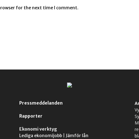
browser for the next time I comment.
Pressmeddelanden
A
Vy
Rapporter
S
M
Ekonomi verktyg
r
Lediga ekonomijobb
|
Jämför lån
bl