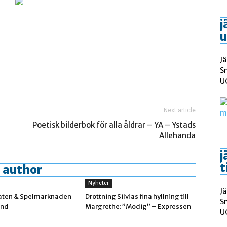
j
u
Jä
S
UC
Next article
Poetisk bilderbok för alla åldrar – YA – Ystads
Allehanda
j
t
 author
Nyheter
Jä
aten & Spelmarknaden
Drottning Silvias fina hyllning till
S
and
Margrethe: ”Modig” – Expressen
UC