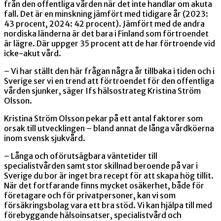
från den offentliga vården när det inte handlar om akuta
fall. Det är en minskning jämfört med tidigare år (2023:
43 procent, 2024: 42 procent). Jämfört med de andra
nordiska länderna är det bara i Finland som förtroendet
är lägre. Där uppger 35 procent att de har förtroende vid
icke-akut vård.
– Vi har ställt den här frågan några år tillbaka i tiden och i
Sverige ser vi en trend att förtroendet för den offentliga
vården sjunker, säger Ifs hälsostrateg Kristina Ström
Olsson.
Kristina Ström Olsson pekar på ett antal faktorer som
orsak till utvecklingen – bland annat de långa vårdköerna
inom svensk sjukvård.
– Långa och oförutsägbara väntetider till
specialistvården samt stor skillnad beroende på var i
Sverige du bor är inget bra recept för att skapa hög tillit.
När det fortfarande finns mycket osäkerhet, både för
företagare och för privatpersoner, kan vi som
försäkringsbolag vara ett bra stöd. Vi kan hjälpa till med
förebyggande hälsoinsatser, specialistvård och