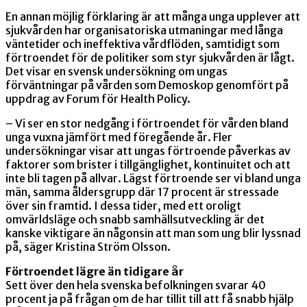
En annan möjlig förklaring är att många unga upplever att
sjukvården har organisatoriska utmaningar med långa
väntetider och ineffektiva vårdflöden, samtidigt som
förtroendet för de politiker som styr sjukvården är lågt.
Det visar en svensk undersökning om ungas
förväntningar på vården som Demoskop genomfört på
uppdrag av Forum för Health Policy.
– Vi ser en stor nedgång i förtroendet för vården bland
unga vuxna jämfört med föregående år. Fler
undersökningar visar att ungas förtroende påverkas av
faktorer som brister i tillgänglighet, kontinuitet och att
inte bli tagen på allvar. Lägst förtroende ser vi bland unga
män, samma åldersgrupp där 17 procent är stressade
över sin framtid. I dessa tider, med ett oroligt
omvärldsläge och snabb samhällsutveckling är det
kanske viktigare än någonsin att man som ung blir lyssnad
på, säger Kristina Ström Olsson.
Förtroendet lägre än tidigare år
Sett över den hela svenska befolkningen svarar 40
procent ja på frågan om de har tillit till att få snabb hjälp