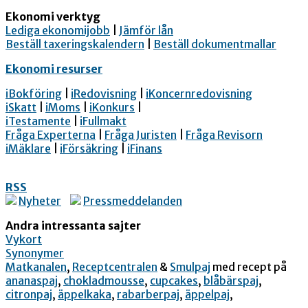
Ekonomi verktyg
Lediga ekonomijobb
|
Jämför lån
Beställ taxeringskalendern
|
Beställ dokumentmallar
Ekonomi resurser
iBokföring
|
iRedovisning
|
iKoncernredovisning
iSkatt
|
iMoms
|
iKonkurs
|
iTestamente
|
iFullmakt
Fråga Experterna
|
Fråga Juristen
|
Fråga Revisorn
iMäklare
|
iFörsäkring
|
iFinans
RSS
Nyheter
Pressmeddelanden
Andra intressanta sajter
Vykort
Synonymer
Matkanalen
,
Receptcentralen
&
Smulpaj
med recept på
ananaspaj
,
chokladmousse
,
cupcakes
,
blåbärspaj
,
citronpaj
,
äppelkaka
,
rabarberpaj
,
äppelpaj
,