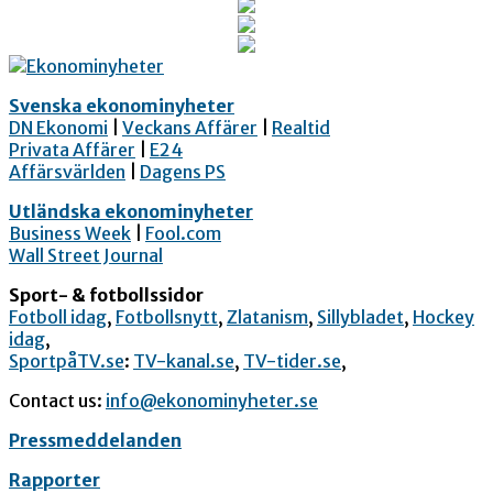
Svenska ekonominyheter
DN Ekonomi
|
Veckans Affärer
|
Realtid
Privata Affärer
|
E24
Affärsvärlden
|
Dagens PS
Utländska ekonominyheter
Business Week
|
Fool.com
Wall Street Journal
Sport- & fotbollssidor
Fotboll idag
,
Fotbollsnytt
,
Zlatanism
,
Sillybladet
,
Hockey
idag
,
SportpåTV.se
:
TV-kanal.se
,
TV-tider.se
,
Contact us:
info@ekonominyheter.se
Pressmeddelanden
Rapporter