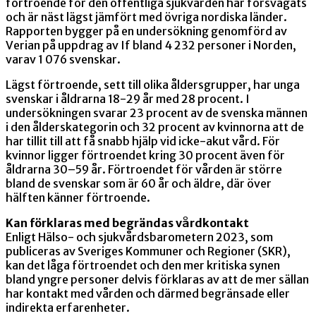
förtroende för den offentliga sjukvården har försvagats
och är näst lägst jämfört med övriga nordiska länder.
Rapporten bygger på en undersökning genomförd av
Verian på uppdrag av If bland 4 232 personer i Norden,
varav 1 076 svenskar.
Lägst förtroende, sett till olika åldersgrupper, har unga
svenskar i åldrarna 18-29 år med 28 procent. I
undersökningen svarar 23 procent av de svenska männen
i den ålderskategorin och 32 procent av kvinnorna att de
har tillit till att få snabb hjälp vid icke-akut vård. För
kvinnor ligger förtroendet kring 30 procent även för
åldrarna 30–59 år. Förtroendet för vården är större
bland de svenskar som är 60 år och äldre, där över
hälften känner förtroende.
Kan förklaras med begrändas vårdkontakt
Enligt Hälso- och sjukvårdsbarometern 2023, som
publiceras av Sveriges Kommuner och Regioner (SKR),
kan det låga förtroendet och den mer kritiska synen
bland yngre personer delvis förklaras av att de mer sällan
har kontakt med vården och därmed begränsade eller
indirekta erfarenheter.