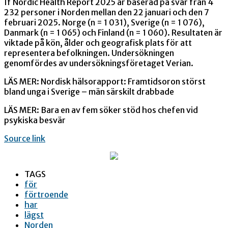
If Nordic Health Report 2025 är baserad på svar från 4
232 personer i Norden mellan den 22 januari och den 7
februari 2025. Norge (n = 1 031), Sverige (n = 1 076),
Danmark (n = 1 065) och Finland (n = 1 060). Resultaten är
viktade på kön, ålder och geografisk plats för att
representera befolkningen. Undersökningen
genomfördes av undersökningsföretaget Verian.
LÄS MER: Nordisk hälsorapport: Framtidsoron störst
bland unga i Sverige – män särskilt drabbade
LÄS MER: Bara en av fem söker stöd hos chefen vid
psykiska besvär
Source link
TAGS
för
förtroende
har
lägst
Norden