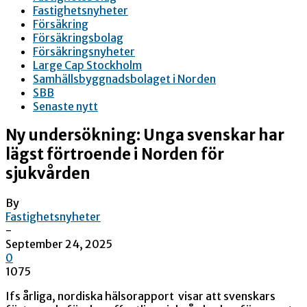
Fastighetsnyheter
Försäkring
Försäkringsbolag
Försäkringsnyheter
Large Cap Stockholm
Samhällsbyggnadsbolaget i Norden
SBB
Senaste nytt
Ny undersökning: Unga svenskar har
lägst förtroende i Norden för
sjukvården
By
Fastighetsnyheter
-
September 24, 2025
0
1075
Ifs årliga, nordiska hälsorapport visar att svenskars