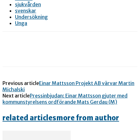
sjukvården
svenskar
Undersökning
Unga
Previous article
Einar Mattsson Projekt AB värvar Martin
Michalski
Next article
Pressinbjudan: Einar Mattsson gjuter med
kommunstyrelsens ordförande Mats Gerdau (M)
related articles
more from author