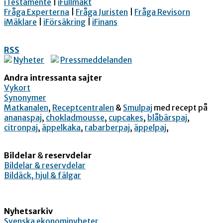
iTestamente
|
iFullmakt
Fråga Experterna
|
Fråga Juristen
|
Fråga Revisorn
iMäklare
|
iFörsäkring
|
iFinans
RSS
Nyheter
Pressmeddelanden
Andra intressanta sajter
Vykort
Synonymer
Matkanalen
,
Receptcentralen
&
Smulpaj
med recept på
ananaspaj
,
chokladmousse
,
cupcakes
,
blåbärspaj
,
citronpaj
,
äppelkaka
,
rabarberpaj
,
äppelpaj
,
Bildelar
&
reservdelar
Bildelar & reservdelar
Bildäck, hjul & fälgar
Nyhetsarkiv
Svenska ekonominyheter