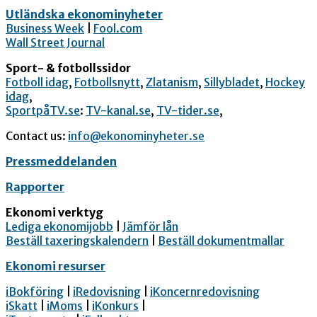
Utländska ekonominyheter
Business Week
|
Fool.com
Wall Street Journal
Sport- & fotbollssidor
Fotboll idag
,
Fotbollsnytt
,
Zlatanism
,
Sillybladet
,
Hockey
idag
,
SportpåTV.se
:
TV-kanal.se
,
TV-tider.se
,
Contact us:
info@ekonominyheter.se
Pressmeddelanden
Rapporter
Ekonomi verktyg
Lediga ekonomijobb
|
Jämför lån
Beställ taxeringskalendern
|
Beställ dokumentmallar
Ekonomi resurser
iBokföring
|
iRedovisning
|
iKoncernredovisning
iSkatt
|
iMoms
|
iKonkurs
|