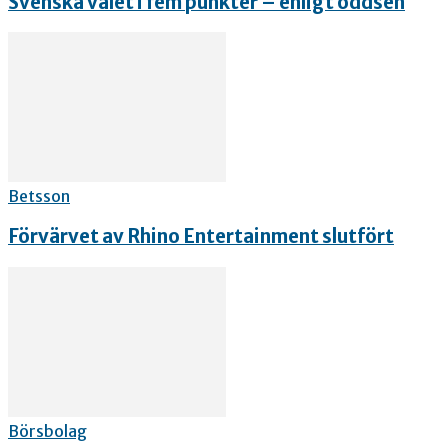
Svenska valet i fem punkter – enligt oddsen
Betsson
Förvärvet av Rhino Entertainment slutfört
Börsbolag