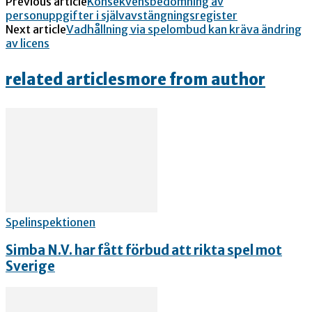
Previous article
Konsekvensbedömning av
personuppgifter i självavstängningsregister
Next article
Vadhållning via spelombud kan kräva ändring
av licens
related articles
more from author
Spelinspektionen
Simba N.V. har fått förbud att rikta spel mot
Sverige