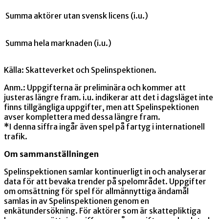
Summa aktörer utan svensk licens (i.u.)
Summa hela marknaden (i.u.)
Källa: Skatteverket och Spelinspektionen.
Anm.: Uppgifterna är preliminära och kommer att
justeras längre fram. i.u. indikerar att det i dagsläget inte
finns tillgängliga uppgifter, men att Spelinspektionen
avser komplettera med dessa längre fram.
*
I denna siffra ingår även spel på fartyg i internationell
trafik.
Om sammanställningen
Spelinspektionen samlar kontinuerligt in och analyserar
data för att bevaka trender på spelområdet. Uppgifter
om omsättning för spel för allmännyttiga ändamål
samlas in av Spelinspektionen genom en
enkätundersökning. För aktörer som är skattepliktiga