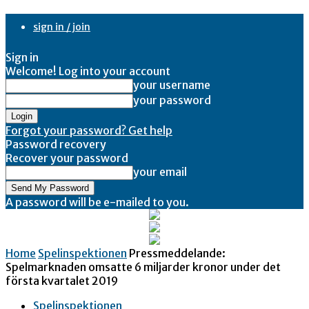
sign in / join
Sign in
Welcome! Log into your account
your username
your password
Forgot your password? Get help
Password recovery
Recover your password
your email
A password will be e-mailed to you.
Home
Spelinspektionen
Pressmeddelande:
Spelmarknaden omsatte 6 miljarder kronor under det
första kvartalet 2019
Spelinspektionen