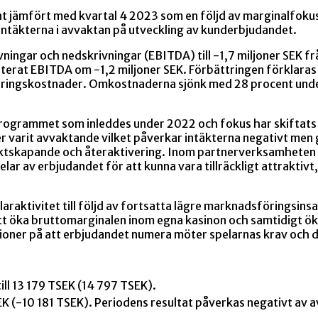
nt jämfört med kvartal 4 2023 som en följd av marginalfok
 intäkterna i avvaktan på utveckling av kunderbjudandet.
ningar och nedskrivningar (EBITDA) till -1,7 miljoner SEK frå
usterat EBITDA om -1,2 miljoner SEK. Förbättringen förklar
öringskostnader. Omkostnaderna sjönk med 28 procent under 
programmet som inleddes under 2022 och fokus har skiftats
r varit avvaktande vilket påverkar intäkterna negativt men 
skapande och återaktivering. Inom partnerverksamheten har
ar av erbjudandet för att kunna vara tillräckligt attraktivt, 
araktivitet till följd av fortsatta lägre marknadsföringsin
t öka bruttomarginalen inom egna kasinon och samtidigt ök
ationer på att erbjudandet numera möter spelarnas krav och
ill 13 179 TSEK (14 797 TSEK).
TSEK (-10 181 TSEK). Periodens resultat påverkas negativt av