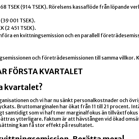
 668 TSEK (914 TSEK)
. Rörelsens kassaflöde från löpande ver
K (39 001 TSEK).
EK (2 451 TSEK).
föra en kvittningsemission och en parallell företrädesemis
emissionen och företrädesemissionen till samma villkor. Kur
R FÖRSTA KVARTALET
a kvartalet?
 organisationen och vi har nu sänkt personalkostnader och 
yckats. Bruttomarginalen har ökat från 11 till 21 procent. In
ligt samtidigt som vi haft mer marginalfokus än tillväxtfoku
rbättras ytterligare. Faktum är att hävstången vid ökad oms
ttning kan få stor effekt på resultatet.