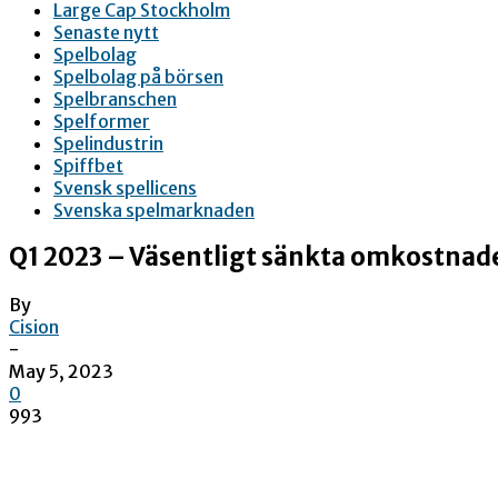
Large Cap Stockholm
Senaste nytt
Spelbolag
Spelbolag på börsen
Spelbranschen
Spelformer
Spelindustrin
Spiffbet
Svensk spellicens
Svenska spelmarknaden
Q1 2023 – Väsentligt sänkta omkostnade
By
Cision
-
May 5, 2023
0
993