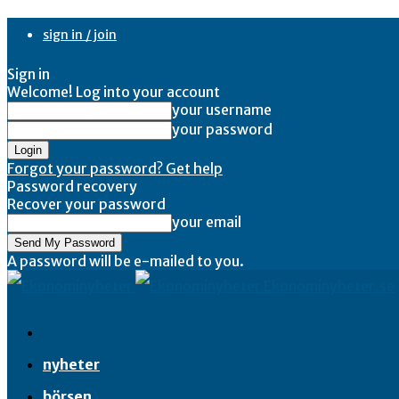
sign in / join
Sign in
Welcome! Log into your account
your username
your password
Forgot your password? Get help
Password recovery
Recover your password
your email
A password will be e-mailed to you.
Ekonominyheter.se
nyheter
börsen