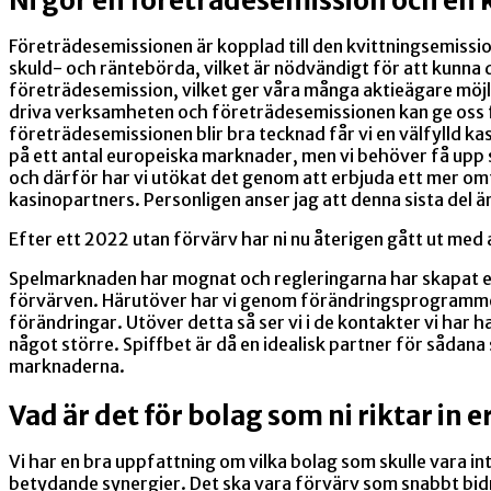
Ni gör en företrädesemission och en 
Företrädesemissionen är kopplad till den kvittningsemiss
skuld- och räntebörda, vilket är nödvändigt för att kunna 
företrädesemission, vilket ger våra många aktieägare möjl
driva verksamheten och företrädesemissionen kan ge oss fr
företrädesemissionen blir bra tecknad får vi en välfylld 
på ett antal europeiska marknader, men vi behöver få upp 
och därför har vi utökat det genom att erbjuda ett mer omfa
kasinopartners. Personligen anser jag att denna sista del ä
Efter ett 2022 utan förvärv har ni nu återigen gått ut med 
Spelmarknaden har mognat och regleringarna har skapat en 
förvärven. Härutöver har vi genom förändringsprogrammet
förändringar. Utöver detta så ser vi i de kontakter vi har ha
något större. Spiffbet är då en idealisk partner för sådana
marknaderna.
Vad är det för bolag som ni riktar in e
Vi har en bra uppfattning om vilka bolag som skulle vara int
betydande synergier. Det ska vara förvärv som snabbt bidra