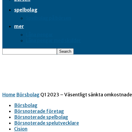
spelbolag
Spelbolag på börsen
mer
Låna pengar
Låna pengar med skulder
Home
Börsbolag
Q1 2023 – Väsentligt sänkta omkostnader
Börsbolag
Börsnoterade företag
Börsnoterade spelbolag
Börsnoterade spelutvecklare
Cision