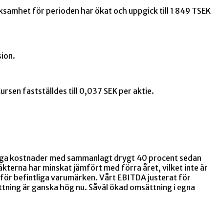
ksamhet för perioden har ökat och uppgick till 1 849 TSEK
sion.
sen fastställdes till 0,037 SEK per aktie.
övriga kostnader med sammanlagt drygt 40 procent sedan
täkterna har minskat jämfört med förra året, vilket inte är
s för befintliga varumärken. Vårt EBITDA justerat för
ättning är ganska hög nu. Såväl ökad omsättning i egna