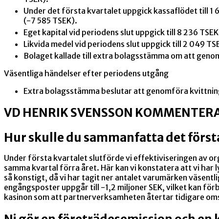
Under det första kvartalet uppgick kassaflödet till 1
(-7 585 TSEK).
Eget kapital vid periodens slut uppgick till 8 236 TSE
Likvida medel vid periodens slut uppgick till 2 049 TS
Bolaget kallade till extra bolagsstämma om att genom
Väsentliga händelser efter periodens utgång
Extra bolagsstämma beslutar att genomföra kvittnings
VD HENRIK SVENSSON KOMMENTERA
Hur skulle du sammanfatta det först
Under första kvartalet slutförde vi effektiviseringen av
samma kvartal förra året. Här kan vi konstatera att vi har l
så konstigt, då vi har tagit ner antalet varumärken väsent
engångsposter uppgår till -1,2 miljoner SEK, vilket kan fö
kasinon som att partnerverksamheten återtar tidigare omsä