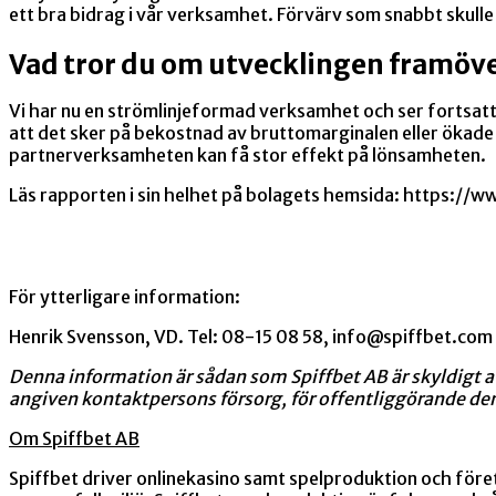
ett bra bidrag i vår verksamhet. Förvärv som snabbt skulle ku
Vad tror du om utvecklingen framöve
Vi har nu en strömlinjeformad verksamhet och ser fortsatt
att det sker på bekostnad av bruttomarginalen eller ökade
partnerverksamheten kan få stor effekt på lönsamheten.
Läs rapporten i sin helhet på bolagets hemsida: https://
För ytterligare information:
Henrik Svensson, VD. Tel: 08-15 08 58, info@spiffbet.com
Denna information är sådan som Spiffbet AB är skyldigt
angiven kontaktpersons försorg, för offentliggörande de
Om Spiffbet AB
Spiffbet driver onlinekasino samt spelproduktion och föret