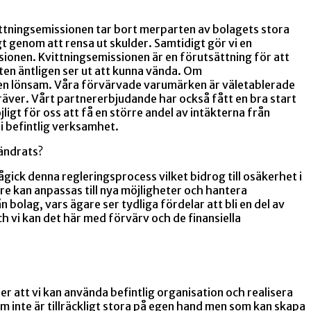
ttningsemissionen tar bort merparten av bolagets stora
t genom att rensa ut skulder. Samtidigt gör vi en
ionen. Kvittningsemissionen är en förutsättning för att
ten äntligen ser ut att kunna vända. Om
eten lönsam. Våra förvärvade varumärken är väletablerade
räver. Vårt partnererbjudande har också fått en bra start
ligt för oss att få en större andel av intäkterna från
 i befintlig verksamhet.
rändrats?
ick denna regleringsprocess vilket bidrog till osäkerhet i
kan anpassas till nya möjligheter och hantera
n bolag, vars ägare ser tydliga fördelar att bli en del av
ch vi kan det här med förvärv och de finansiella
er att vi kan använda befintlig organisation och realisera
m inte är tillräckligt stora på egen hand men som kan skapa