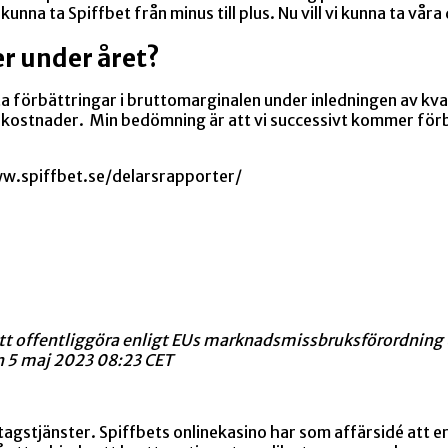
nna ta Spiffbet från minus till plus. Nu vill vi kunna ta våra
r under året?
a förbättringar i bruttomarginalen under inledningen av kva
 kostnader. Min bedömning är att vi successivt kommer förbä
www.spiffbet.se/delarsrapporter/
 att offentliggöra enligt EUs marknadsmissbruksförordnin
n 5 maj 2023 08:23 CET
agstjänster. Spiffbets onlinekasino har som affärsidé att er