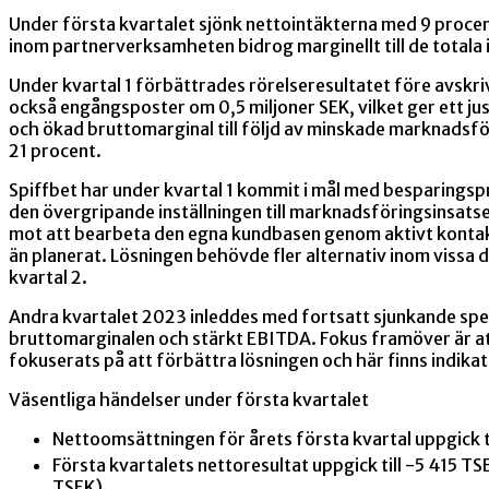
Under första kvartalet sjönk nettointäkterna med 9 proce
inom partnerverksamheten bidrog marginellt till de totala
Under kvartal 1 förbättrades rörelseresultatet före avskriv
också engångsposter om 0,5 miljoner SEK, vilket ger ett j
och ökad bruttomarginal till följd av minskade marknadsf
21 procent.
Spiffbet har under kvartal 1 kommit i mål med besparings
den övergripande inställningen till marknadsföringsinsatse
mot att bearbeta den egna kundbasen genom aktivt kontakt
än planerat. Lösningen behövde fler alternativ inom vissa del
kvartal 2.
Andra kvartalet 2023 inleddes
med fortsatt sjunkande spel
bruttomarginalen och stärkt EBITDA. Fokus framöver är at
fokuserats på att förbättra lösningen och här finns indik
Väsentliga händelser under första kvartalet
Nettoomsättningen för årets första kvartal uppgick t
Första kvartalets nettoresultat uppgick till -5 415 
TSEK).