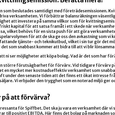
kvittningsemission. Berätta mera!
ion som beslutades samtidigt med företrädesemissionen. Kvi
driva verksamheten. Vi förbättrar balansräkningen väsentlig
ighet att investera på samma villkor som för kvittningsemiss
iskt kapital för att satsa framåt i ett skede när verksamhe
kassa, vilket behövs för en sista push för att göra verksamh
spelarvolymen för att de ska ge oss den avkastning som vi k
ttande tjänste- och teknikutbud, vilket i sin tur gör det möj
r det som snabbast kommer att bidra till att vi blir lönsamma
att ni ser möjligheter att köpa bolag. Vad är det som har fö
större förutsägbarhet för förvärv. Vid tidigare förvärv påg
 en mycket mer kostnadseffektiv verksamhet som snabbare 
ft under den senaste tiden att det finns ett ökat intresse frå
 säljare. Vi erbjuder den trygghet som en noterad miljö ger o
r på att förvärva?
ressanta för Spiffbet. Det ska ju vara en verksamhet där vi s
r till positivt EBITDA. Här finns det bolag på marknaden so