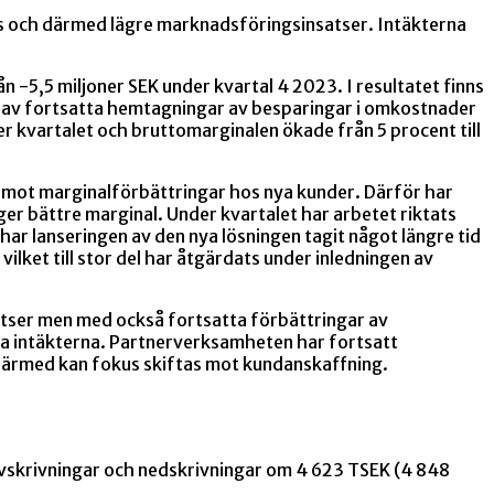
us och därmed lägre marknadsföringsinsatser. Intäkterna
n -5,5 miljoner SEK under kvartal 4 2023. I resultatet finns
as av fortsatta hemtagningar av besparingar i omkostnader
kvartalet och bruttomarginalen ökade från 5 procent till
 mot marginalförbättringar hos nya kunder. Därför har
ger bättre marginal. Under kvartalet har arbetet riktats
 lanseringen av den nya lösningen tagit något längre tid
vilket till stor del har åtgärdats under inledningen av
satser men med också fortsatta förbättringar av
a intäkterna. Partnerverksamheten har fortsatt
 därmed kan fokus skiftas mot kundanskaffning.
 avskrivningar och nedskrivningar om 4 623 TSEK (4 848