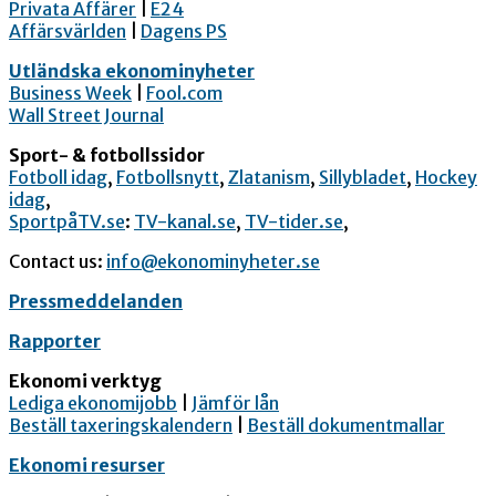
Privata Affärer
|
E24
Affärsvärlden
|
Dagens PS
Utländska ekonominyheter
Business Week
|
Fool.com
Wall Street Journal
Sport- & fotbollssidor
Fotboll idag
,
Fotbollsnytt
,
Zlatanism
,
Sillybladet
,
Hockey
idag
,
SportpåTV.se
:
TV-kanal.se
,
TV-tider.se
,
Contact us:
info@ekonominyheter.se
Pressmeddelanden
Rapporter
Ekonomi verktyg
Lediga ekonomijobb
|
Jämför lån
Beställ taxeringskalendern
|
Beställ dokumentmallar
Ekonomi resurser