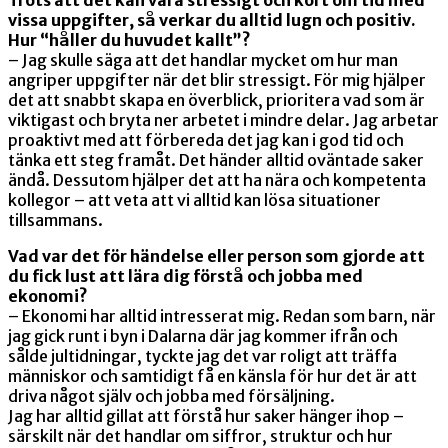
vissa uppgifter, så verkar du alltid lugn och positiv.
Hur “håller du huvudet kallt”?
– Jag skulle säga att det handlar mycket om hur man
angriper uppgifter när det blir stressigt. För mig hjälper
det att snabbt skapa en överblick, prioritera vad som är
viktigast och bryta ner arbetet i mindre delar. Jag arbetar
proaktivt med att förbereda det jag kan i god tid och
tänka ett steg framåt. Det händer alltid oväntade saker
ändå. Dessutom hjälper det att ha nära och kompetenta
kollegor – att veta att vi alltid kan lösa situationer
tillsammans.
Vad var det för händelse eller person som gjorde att
du fick lust att lära dig förstå och jobba med
ekonomi?
– Ekonomi har alltid intresserat mig. Redan som barn, när
jag gick runt i byn i Dalarna där jag kommer ifrån och
sålde jultidningar, tyckte jag det var roligt att träffa
människor och samtidigt få en känsla för hur det är att
driva något själv och jobba med försäljning.
Jag har alltid gillat att förstå hur saker hänger ihop –
särskilt när det handlar om siffror, struktur och hur