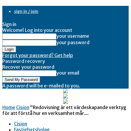
sign in / join
Sign in
Welcome! Log into your account
your username
your password
Forgot your password? Get help
Password recovery
Recover your password
your email
A password will be e-mailed to you.
Home
Cision
“Redovisning är ett värdeskapande verktyg
för att förstå hur en verksamhet mår...
Cision
Fastighetsbolag