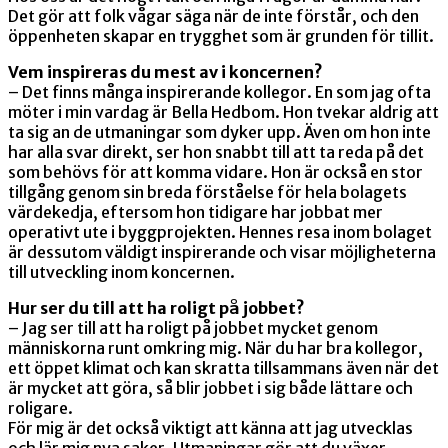
Det gör att folk vågar säga när de inte förstår, och den
öppenheten skapar en trygghet som är grunden för tillit.
Vem inspireras du mest av i koncernen?
– Det finns många inspirerande kollegor. En som jag ofta
möter i min vardag är Bella Hedbom. Hon tvekar aldrig att
ta sig an de utmaningar som dyker upp. Även om hon inte
har alla svar direkt, ser hon snabbt till att ta reda på det
som behövs för att komma vidare. Hon är också en stor
tillgång genom sin breda förståelse för hela bolagets
värdekedja, eftersom hon tidigare har jobbat mer
operativt ute i byggprojekten. Hennes resa inom bolaget
är dessutom väldigt inspirerande och visar möjligheterna
till utveckling inom koncernen.
Hur ser du till att ha roligt på jobbet?
– Jag ser till att ha roligt på jobbet mycket genom
människorna runt omkring mig. När du har bra kollegor,
ett öppet klimat och kan skratta tillsammans även när det
är mycket att göra, så blir jobbet i sig både lättare och
roligare.
För mig är det också viktigt att känna att jag utvecklas
och lär mig nya saker. Utmaningar gör att du växer,