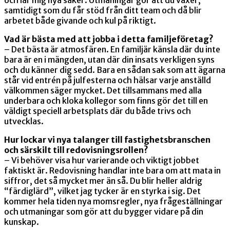
samtidigt som du får stöd från ditt team och då blir
arbetet både givande och kul på riktigt.
Vad är bästa med att jobba i detta familjeföretag?
– Det bästa är atmosfären. En familjär känsla där du inte
bara är en i mängden, utan där din insats verkligen syns
och du känner dig sedd. Bara en sådan sak som att ägarna
står vid entrén på julfesterna och hälsar varje anställd
välkommen säger mycket. Det tillsammans med alla
underbara och kloka kollegor som finns gör det till en
väldigt speciell arbetsplats där du både trivs och
utvecklas.
Hur lockar vi nya talanger till fastighetsbranschen
och särskilt till redovisningsrollen?
– Vi behöver visa hur varierande och viktigt jobbet
faktiskt är. Redovisning handlar inte bara om att mata in
siffror, det så mycket mer än så. Du blir heller aldrig
“färdiglärd”, vilket jag tycker är en styrka i sig. Det
kommer hela tiden nya momsregler, nya frågeställningar
och utmaningar som gör att du bygger vidare på din
kunskap.