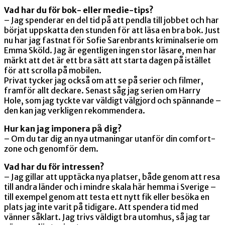
Vad har du för bok- eller medie-tips?
– Jag spenderar en del tid på att pendla till jobbet och har
börjat uppskatta den stunden för att läsa en bra bok. Just
nu har jag fastnat för Sofie Sarenbrants kriminalserie om
Emma Sköld. Jag är egentligen ingen stor läsare, men har
märkt att det är ett bra sätt att starta dagen på istället
för att scrolla på mobilen.
Privat tycker jag också om att se på serier och filmer,
framför allt deckare. Senast såg jag serien om Harry
Hole, som jag tyckte var väldigt välgjord och spännande –
den kan jag verkligen rekommendera.
Hur kan jag imponera på dig?
– Om du tar dig an nya utmaningar utanför din comfort-
zone och genomför dem.
Vad har du för intressen?
– Jag gillar att upptäcka nya platser, både genom att resa
till andra länder och i mindre skala här hemma i Sverige –
till exempel genom att testa ett nytt fik eller besöka en
plats jag inte varit på tidigare. Att spendera tid med
vänner såklart. Jag trivs väldigt bra utomhus, så jag tar