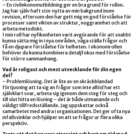
– En civilekonomutbildning ger en bra grund för rollen.
Jag har själv haft stor nytta av min bakgrund inom
revision, eftersom den har gett mig en god förståelse för
processer samt vikten av struktur, noggrannhet och att
arbeta metodiskt.
I min roll har nyfikenheten varit avgörande för att snabbt
kunna sätta mig in i nya områden, våga ställa frågor och
få en djupare förståelse för helheten. I ekonomrollen
behöver du kunna kombinera detaljfokus med förståelse
för större sammanhang.
Vad är roligast och mest utvecklande för din egen
del?
– Problemlösning. Det är lite av en skräckblandad
förtjusning att ta sig an frågor som inte alltid har ett
självklart svar, arbeta sig igenom dem steg för steg och
till slut hitta en lösning – det är både utmanande och
väldigt tillfredsställande. Jag uppskattar också
samarbetet med andra i organisationen. Det ger ofta nya
infallsvinklar och hjälper en att se frågor ur flera olika
perspektiv.
Trots att det kan vara stressigt och kort om tid med