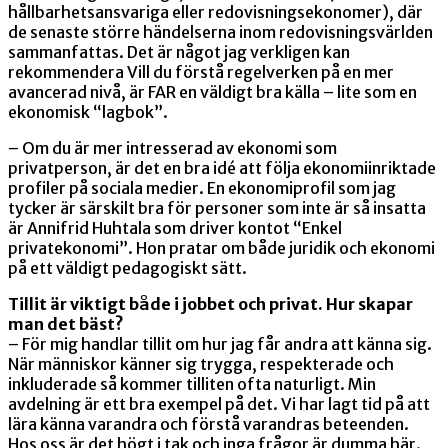
hållbarhetsansvariga eller redovisningsekonomer), där
de senaste större händelserna inom redovisningsvärlden
sammanfattas. Det är något jag verkligen kan
rekommendera Vill du förstå regelverken på en mer
avancerad nivå, är FAR en väldigt bra källa – lite som en
ekonomisk “lagbok”.
– Om du är mer intresserad av ekonomi som
privatperson, är det en bra idé att följa ekonomiinriktade
profiler på sociala medier. En ekonomiprofil som jag
tycker är särskilt bra för personer som inte är så insatta
är Annifrid Huhtala som driver kontot “Enkel
privatekonomi”. Hon pratar om både juridik och ekonomi
på ett väldigt pedagogiskt sätt.
Tillit är viktigt både i jobbet och privat. Hur skapar
man det bäst?
– För mig handlar tillit om hur jag får andra att känna sig.
När människor känner sig trygga, respekterade och
inkluderade så kommer tilliten ofta naturligt. Min
avdelning är ett bra exempel på det. Vi har lagt tid på att
lära känna varandra och förstå varandras beteenden.
Hos oss är det högt i tak och inga frågor är dumma här.