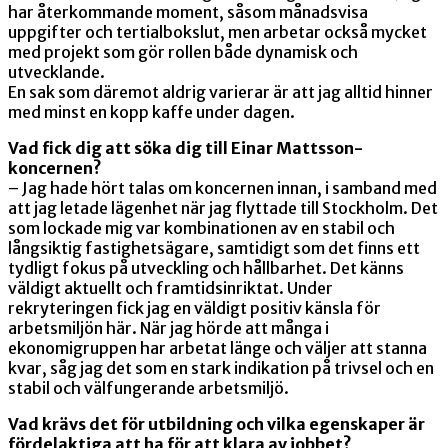
har återkommande moment, såsom månadsvisa
uppgifter och tertialbokslut, men arbetar också mycket
med projekt som gör rollen både dynamisk och
utvecklande.
En sak som däremot aldrig varierar är att jag alltid hinner
med minst en kopp kaffe under dagen.
Vad fick dig att söka dig till Einar Mattsson-
koncernen?
– Jag hade hört talas om koncernen innan, i samband med
att jag letade lägenhet när jag flyttade till Stockholm. Det
som lockade mig var kombinationen av en stabil och
långsiktig fastighetsägare, samtidigt som det finns ett
tydligt fokus på utveckling och hållbarhet. Det känns
väldigt aktuellt och framtidsinriktat. Under
rekryteringen fick jag en väldigt positiv känsla för
arbetsmiljön här. När jag hörde att många i
ekonomigruppen har arbetat länge och väljer att stanna
kvar, såg jag det som en stark indikation på trivsel och en
stabil och välfungerande arbetsmiljö.
Vad krävs det för utbildning och vilka egenskaper är
fördelaktiga att ha för att klara av jobbet?