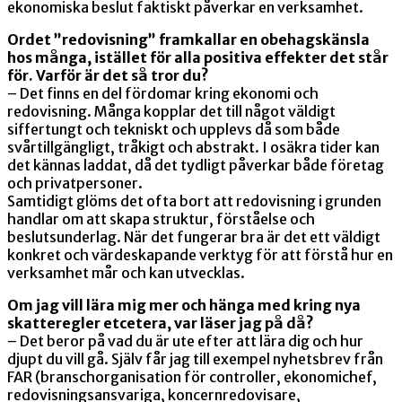
ekonomiska beslut faktiskt påverkar en verksamhet.
Ordet ”redovisning” framkallar en obehagskänsla
hos många, istället för alla positiva effekter det står
för. Varför är det så tror du?
– Det finns en del fördomar kring ekonomi och
redovisning. Många kopplar det till något väldigt
siffertungt och tekniskt och upplevs då som både
svårtillgängligt, tråkigt och abstrakt. I osäkra tider kan
det kännas laddat, då det tydligt påverkar både företag
och privatpersoner.
Samtidigt glöms det ofta bort att redovisning i grunden
handlar om att skapa struktur, förståelse och
beslutsunderlag. När det fungerar bra är det ett väldigt
konkret och värdeskapande verktyg för att förstå hur en
verksamhet mår och kan utvecklas.
Om jag vill lära mig mer och hänga med kring nya
skatteregler etcetera, var läser jag på då?
– Det beror på vad du är ute efter att lära dig och hur
djupt du vill gå. Själv får jag till exempel nyhetsbrev från
FAR (branschorganisation för controller, ekonomichef,
redovisningsansvariga, koncernredovisare,