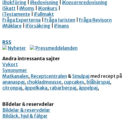
iBokföring
|
iRedovisning
|
iKoncernredovisning
iSkatt
|
iMoms
|
iKonkurs
|
iTestamente
|
iFullmakt
Fråga Experterna
|
Fråga Juristen
|
Fråga Revisorn
iMäklare
|
iFörsäkring
|
iFinans
RSS
Nyheter
Pressmeddelanden
Andra intressanta sajter
Vykort
Synonymer
Matkanalen
,
Receptcentralen
&
Smulpaj
med recept på
ananaspaj
,
chokladmousse
,
cupcakes
,
blåbärspaj
,
citronpaj
,
äppelkaka
,
rabarberpaj
,
äppelpaj
,
Bildelar
&
reservdelar
Bildelar & reservdelar
Bildäck, hjul & fälgar