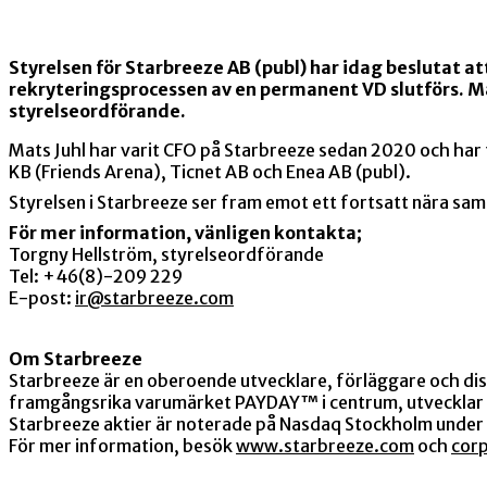
Styrelsen för Starbreeze AB (publ) har idag beslutat a
rekryteringsprocessen av en permanent VD slutförs. Ma
styrelseordförande.
Mats Juhl har varit CFO på Starbreeze sedan 2020 och ha
KB (Friends Arena), Ticnet AB och Enea AB (publ).
Styrelsen i Starbreeze ser fram emot ett fortsatt nära sa
För mer information, vänligen kontakta;
Torgny Hellström, styrelseordförande
Tel: +46(8)-209 229
E-post:
ir@starbreeze.com
Om Starbreeze
Starbreeze är en oberoende utvecklare, förläggare och dis
framgångsrika varumärket PAYDAY™ i centrum, utvecklar S
Starbreeze aktier är noterade på Nasdaq Stockholm under 
För mer information, besök
www.starbreeze.com
och
cor