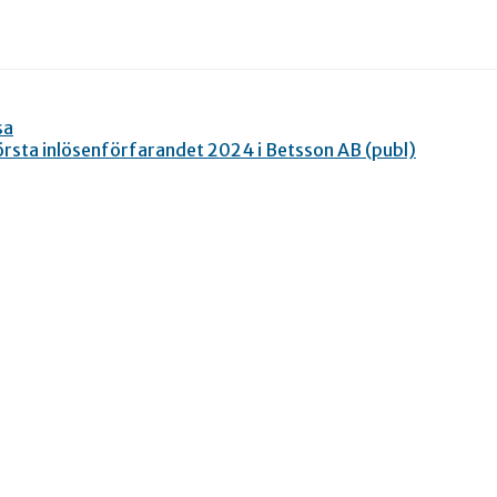
sa
örsta inlösenförfarandet 2024 i Betsson AB (publ)