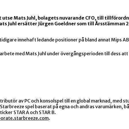
tt utse Mats Juhl, bolagets nuvarande CFO, till tillföro
ts Juhl ersätter Jürgen Goeldner som till Årsstämman 2
r tidigare innehaft ledande positioner på bland annat Mip
marbete med Mats Juhl under övergångsperioden till dess at
tributör av PC och konsolspel till en global marknad, med st
tarbreeze spel baserat på egna och andras varumärken, båd
ticker STAR A och STAR B.
porate.starbreeze.com
.