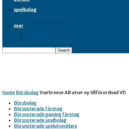
spelbolag
Spelbolag på börsen
mer
Låna pengar
Låna pengar med skulder
Home
Börsbolag
Starbreeze AB utser ny tillförordnad VD
Börsbolag
Börsnoterade företag
Börsnoterade gaming företag
Börsnoterade spelbolag
Börsnoterade spelutvecklare