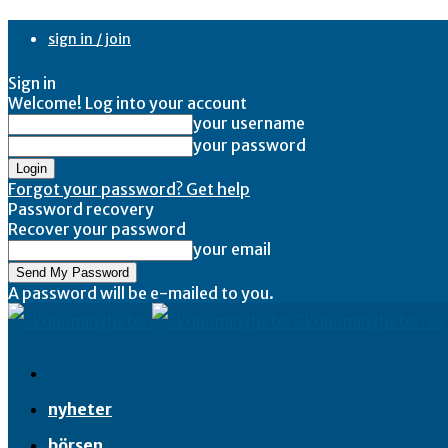
sign in / join
Sign in
Welcome! Log into your account
your username
your password
Forgot your password? Get help
Password recovery
Recover your password
your email
A password will be e-mailed to you.
Ekonominyheter.se
nyheter
börsen