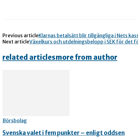
Previous article
Klarnas betalsätt blir tillgängliga i Nets kas
Next article
Växelkurs och utdelningsbelopp i SEK för det f
related articles
more from author
Börsbolag
Svenska valet i fem punkter – enligt oddsen