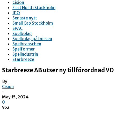
Cision
First North Stockholm
IPO
Senaste nytt
Small Cap Stockholm
SPAC
Spelbolag
Spelbolag på börsen
Spelbranschen
Spelformer
Spelindustrin
Starbreeze
Starbreeze AB utser ny tillförordnad VD
By
Cision
-
May 15, 2024
0
952