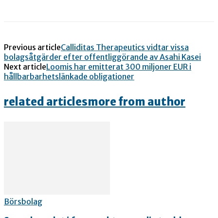
Previous article
Calliditas Therapeutics vidtar vissa
bolagsåtgärder efter offentliggörande av Asahi Kasei
Next article
Loomis har emitterat 300 miljoner EUR i
hållbarbarhetslänkade obligationer
related articles
more from author
Börsbolag