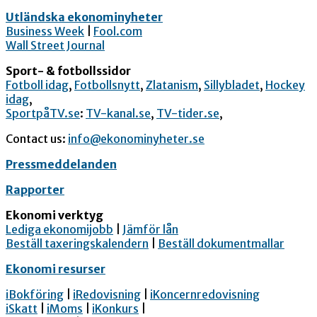
Utländska ekonominyheter
Business Week
|
Fool.com
Wall Street Journal
Sport- & fotbollssidor
Fotboll idag
,
Fotbollsnytt
,
Zlatanism
,
Sillybladet
,
Hockey
idag
,
SportpåTV.se
:
TV-kanal.se
,
TV-tider.se
,
Contact us:
info@ekonominyheter.se
Pressmeddelanden
Rapporter
Ekonomi verktyg
Lediga ekonomijobb
|
Jämför lån
Beställ taxeringskalendern
|
Beställ dokumentmallar
Ekonomi resurser
iBokföring
|
iRedovisning
|
iKoncernredovisning
iSkatt
|
iMoms
|
iKonkurs
|