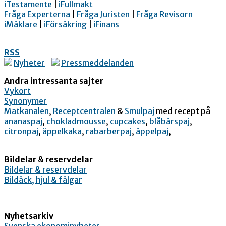
iTestamente
|
iFullmakt
Fråga Experterna
|
Fråga Juristen
|
Fråga Revisorn
iMäklare
|
iFörsäkring
|
iFinans
RSS
Nyheter
Pressmeddelanden
Andra intressanta sajter
Vykort
Synonymer
Matkanalen
,
Receptcentralen
&
Smulpaj
med recept på
ananaspaj
,
chokladmousse
,
cupcakes
,
blåbärspaj
,
citronpaj
,
äppelkaka
,
rabarberpaj
,
äppelpaj
,
Bildelar
&
reservdelar
Bildelar & reservdelar
Bildäck, hjul & fälgar
Nyhetsarkiv
Svenska ekonominyheter