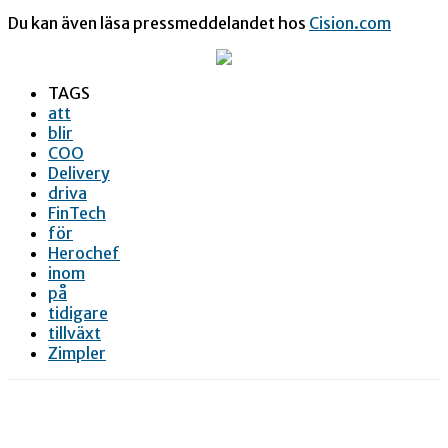
Du kan även läsa pressmeddelandet hos
Cision.com
TAGS
att
blir
COO
Delivery
driva
FinTech
för
Herochef
inom
på
tidigare
tillväxt
Zimpler