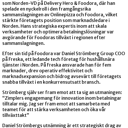
som Norden-VD på Delivery Hero & Foodora, där han
spelade en nyckelroll i den framgångsrika
sammanslagningen av Onlinepizza och Foodora, vilket
stärkte företagets position som marknadsledare i
Norden. Hans strategiska expertis inom att skala
verksamheter och optimera betalningslösningar var
avgörande för Foodoras tillväxt i regionen efter
sammanslagningen.
Efter sin tid på Foodora var Daniel Strömberg Group COO
på Freska, ett ledande tech företag för hushållsnära
tjänster i Norden. På Freska ansvarade han för fem
marknader, drev operativ effektivitet och
marknadsexpansion och bidrog avsevärt till företagets
snabba tillväxt i en konkurrensutsatt bransch.
Strömberg själv ser fram emot att ta sig an utmaningen:
“Zimplers engagemang för innovation inom betalningar
tilltalar mig. Jag ser fram emot att samarbeta med
teamet för att stärka verksamheten och öka vår
tillväxttakt”
Daniel Strömbergs utnämning är ett strategiskt drag av