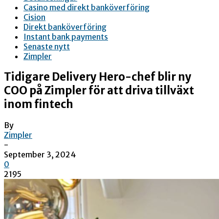
Casino med direkt banköverföring
Cision
Direkt banköverföring
Instant bank payments
Senaste nytt
Zimpler
Tidigare Delivery Hero-chef blir ny
COO på Zimpler för att driva tillväxt
inom fintech
By
Zimpler
-
September 3, 2024
0
2195