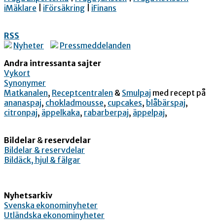
iMäklare
|
iFörsäkring
|
iFinans
RSS
Nyheter
Pressmeddelanden
Andra intressanta sajter
Vykort
Synonymer
Matkanalen
,
Receptcentralen
&
Smulpaj
med recept på
ananaspaj
,
chokladmousse
,
cupcakes
,
blåbärspaj
,
citronpaj
,
äppelkaka
,
rabarberpaj
,
äppelpaj
,
Bildelar
&
reservdelar
Bildelar & reservdelar
Bildäck, hjul & fälgar
Nyhetsarkiv
Svenska ekonominyheter
Utländska ekonominyheter