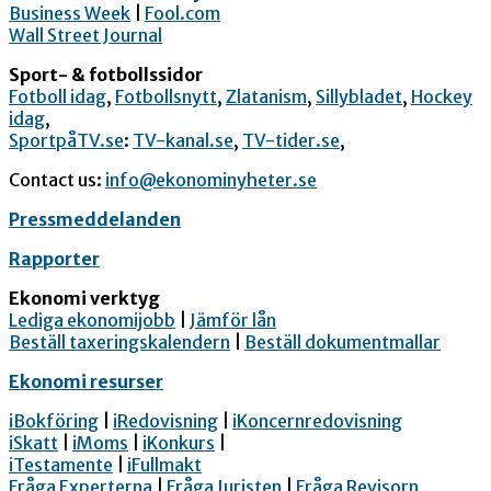
Business Week
|
Fool.com
Wall Street Journal
Sport- & fotbollssidor
Fotboll idag
,
Fotbollsnytt
,
Zlatanism
,
Sillybladet
,
Hockey
idag
,
SportpåTV.se
:
TV-kanal.se
,
TV-tider.se
,
Contact us:
info@ekonominyheter.se
Pressmeddelanden
Rapporter
Ekonomi verktyg
Lediga ekonomijobb
|
Jämför lån
Beställ taxeringskalendern
|
Beställ dokumentmallar
Ekonomi resurser
iBokföring
|
iRedovisning
|
iKoncernredovisning
iSkatt
|
iMoms
|
iKonkurs
|
iTestamente
|
iFullmakt
Fråga Experterna
|
Fråga Juristen
|
Fråga Revisorn