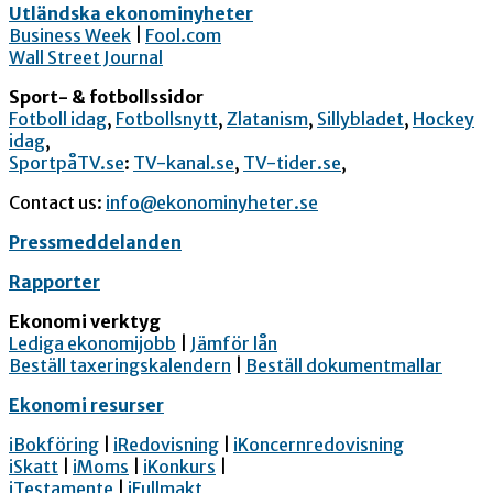
Utländska ekonominyheter
Business Week
|
Fool.com
Wall Street Journal
Sport- & fotbollssidor
Fotboll idag
,
Fotbollsnytt
,
Zlatanism
,
Sillybladet
,
Hockey
idag
,
SportpåTV.se
:
TV-kanal.se
,
TV-tider.se
,
Contact us:
info@ekonominyheter.se
Pressmeddelanden
Rapporter
Ekonomi verktyg
Lediga ekonomijobb
|
Jämför lån
Beställ taxeringskalendern
|
Beställ dokumentmallar
Ekonomi resurser
iBokföring
|
iRedovisning
|
iKoncernredovisning
iSkatt
|
iMoms
|
iKonkurs
|
iTestamente
|
iFullmakt