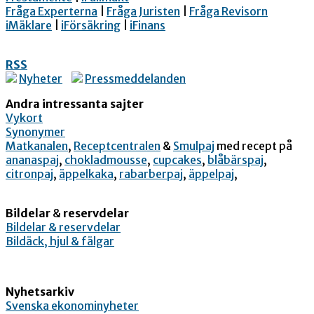
Fråga Experterna
|
Fråga Juristen
|
Fråga Revisorn
iMäklare
|
iFörsäkring
|
iFinans
RSS
Nyheter
Pressmeddelanden
Andra intressanta sajter
Vykort
Synonymer
Matkanalen
,
Receptcentralen
&
Smulpaj
med recept på
ananaspaj
,
chokladmousse
,
cupcakes
,
blåbärspaj
,
citronpaj
,
äppelkaka
,
rabarberpaj
,
äppelpaj
,
Bildelar
&
reservdelar
Bildelar & reservdelar
Bildäck, hjul & fälgar
Nyhetsarkiv
Svenska ekonominyheter