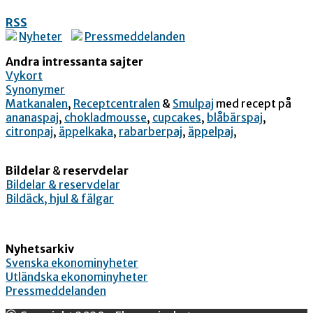
RSS
Nyheter
Pressmeddelanden
Andra intressanta sajter
Vykort
Synonymer
Matkanalen
,
Receptcentralen
&
Smulpaj
med recept på
ananaspaj
,
chokladmousse
,
cupcakes
,
blåbärspaj
,
citronpaj
,
äppelkaka
,
rabarberpaj
,
äppelpaj
,
Bildelar
&
reservdelar
Bildelar & reservdelar
Bildäck, hjul & fälgar
Nyhetsarkiv
Svenska ekonominyheter
Utländska ekonominyheter
Pressmeddelanden