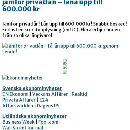
jämför privatlån – låna upp till
600.000 kr
Jämför privatlån! Lån upp till 600.000 kr! Snabbt besked!
Endast en kreditupplysning (en UC)! Flera erbjudanden
från 35 olika långivare!
Svenska ekonominyheter
DN Ekonomi
|
Veckans Affärer
|
Realtid
Privata Affärer
|
E24
Affärsvärlden
|
Dagens PS
Utländska ekonominyheter
Business Week
|
Fool.com
Wall Street Journal