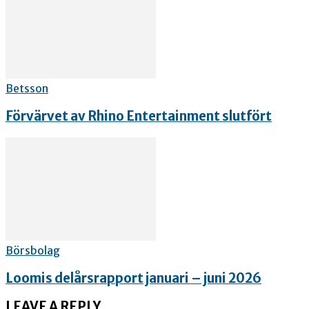
Betsson
Förvärvet av Rhino Entertainment slutfört
Börsbolag
Loomis delårsrapport januari – juni 2026
LEAVE A REPLY