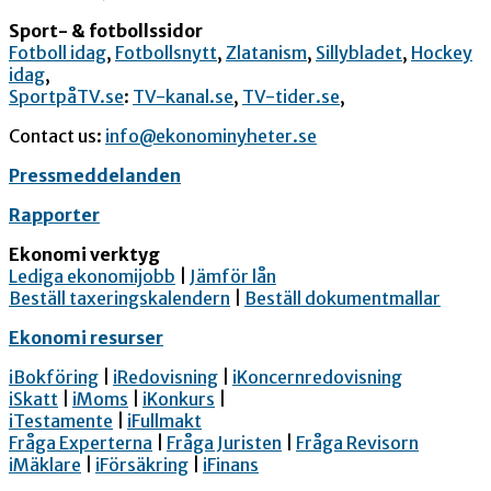
Sport- & fotbollssidor
Fotboll idag
,
Fotbollsnytt
,
Zlatanism
,
Sillybladet
,
Hockey
idag
,
SportpåTV.se
:
TV-kanal.se
,
TV-tider.se
,
Contact us:
info@ekonominyheter.se
Pressmeddelanden
Rapporter
Ekonomi verktyg
Lediga ekonomijobb
|
Jämför lån
Beställ taxeringskalendern
|
Beställ dokumentmallar
Ekonomi resurser
iBokföring
|
iRedovisning
|
iKoncernredovisning
iSkatt
|
iMoms
|
iKonkurs
|
iTestamente
|
iFullmakt
Fråga Experterna
|
Fråga Juristen
|
Fråga Revisorn
iMäklare
|
iFörsäkring
|
iFinans