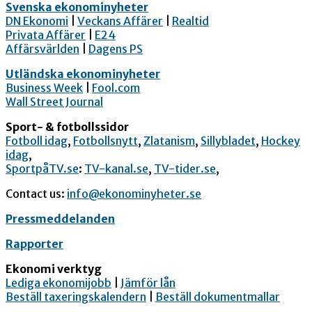
Svenska ekonominyheter
DN Ekonomi
|
Veckans Affärer
|
Realtid
Privata Affärer
|
E24
Affärsvärlden
|
Dagens PS
Utländska ekonominyheter
Business Week
|
Fool.com
Wall Street Journal
Sport- & fotbollssidor
Fotboll idag
,
Fotbollsnytt
,
Zlatanism
,
Sillybladet
,
Hockey
idag
,
SportpåTV.se
:
TV-kanal.se
,
TV-tider.se
,
Contact us:
info@ekonominyheter.se
Pressmeddelanden
Rapporter
Ekonomi verktyg
Lediga ekonomijobb
|
Jämför lån
Beställ taxeringskalendern
|
Beställ dokumentmallar