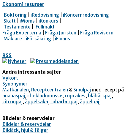
Ekonomi resurser
iBokföring
|
iRedovisning
|
iKoncernredovisning
iSkatt
|
iMoms
|
iKonkurs
|
iTestamente
|
iFullmakt
Fråga Experterna
|
Fråga Juristen
|
Fråga Revisorn
iMäklare
|
iFörsäkring
|
iFinans
RSS
Nyheter
Pressmeddelanden
Andra intressanta sajter
Vykort
Synonymer
Matkanalen
,
Receptcentralen
&
Smulpaj
med recept på
ananaspaj
,
chokladmousse
,
cupcakes
,
blåbärspaj
,
citronpaj
,
äppelkaka
,
rabarberpaj
,
äppelpaj
,
Bildelar
&
reservdelar
Bildelar & reservdelar
Bildäck, hjul & fälgar