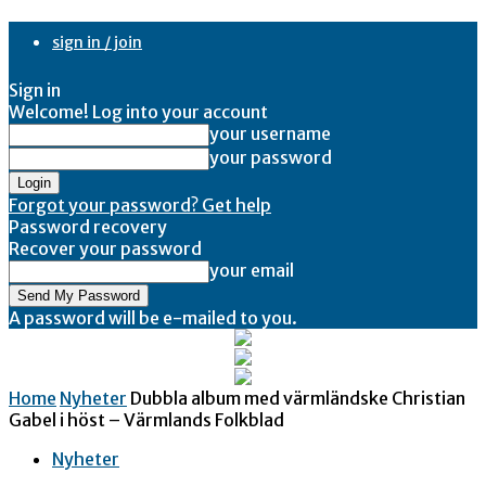
sign in / join
Sign in
Welcome! Log into your account
your username
your password
Forgot your password? Get help
Password recovery
Recover your password
your email
A password will be e-mailed to you.
Home
Nyheter
Dubbla album med värmländske Christian
Gabel i höst – Värmlands Folkblad
Nyheter