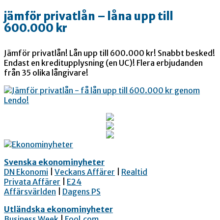
jämför privatlån – låna upp till
600.000 kr
Jämför privatlån! Lån upp till 600.000 kr! Snabbt besked!
Endast en kreditupplysning (en UC)! Flera erbjudanden
från 35 olika långivare!
Svenska ekonominyheter
DN Ekonomi
|
Veckans Affärer
|
Realtid
Privata Affärer
|
E24
Affärsvärlden
|
Dagens PS
Utländska ekonominyheter
Business Week
|
Fool.com