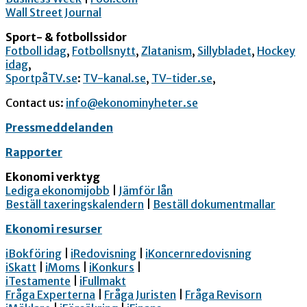
Wall Street Journal
Sport- & fotbollssidor
Fotboll idag
,
Fotbollsnytt
,
Zlatanism
,
Sillybladet
,
Hockey
idag
,
SportpåTV.se
:
TV-kanal.se
,
TV-tider.se
,
Contact us:
info@ekonominyheter.se
Pressmeddelanden
Rapporter
Ekonomi verktyg
Lediga ekonomijobb
|
Jämför lån
Beställ taxeringskalendern
|
Beställ dokumentmallar
Ekonomi resurser
iBokföring
|
iRedovisning
|
iKoncernredovisning
iSkatt
|
iMoms
|
iKonkurs
|
iTestamente
|
iFullmakt
Fråga Experterna
|
Fråga Juristen
|
Fråga Revisorn