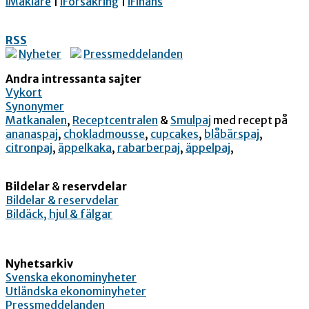
iMäklare
|
iFörsäkring
|
iFinans
RSS
Nyheter
Pressmeddelanden
Andra intressanta sajter
Vykort
Synonymer
Matkanalen
,
Receptcentralen
&
Smulpaj
med recept på
ananaspaj
,
chokladmousse
,
cupcakes
,
blåbärspaj
,
citronpaj
,
äppelkaka
,
rabarberpaj
,
äppelpaj
,
Bildelar
&
reservdelar
Bildelar & reservdelar
Bildäck, hjul & fälgar
Nyhetsarkiv
Svenska ekonominyheter
Utländska ekonominyheter
Pressmeddelanden