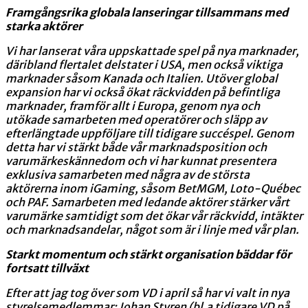
Framgångsrika globala lanseringar tillsammans med
starka aktörer
Vi har lanserat våra uppskattade spel på nya marknader,
däribland flertalet delstater i USA, men också viktiga
marknader såsom Kanada och Italien. Utöver global
expansion har vi också ökat räckvidden på befintliga
marknader, framför allt i Europa, genom nya och
utökade samarbeten med operatörer och släpp av
efterlängtade uppföljare till tidigare succéspel. Genom
detta har vi stärkt både vår marknadsposition och
varumärkeskännedom och vi har kunnat presentera
exklusiva samarbeten med några av de största
aktörerna inom iGaming, såsom BetMGM, Loto-Québec
och PAF. Samarbeten med ledande aktörer stärker vårt
varumärke samtidigt som det ökar vår räckvidd, intäkter
och marknadsandelar, något som är i linje med vår plan.
Starkt momentum och stärkt organisation bäddar för
fortsatt tillväxt
Efter att jag tog över som VD i april så har vi valt in nya
styrelsemedlemmar: Johan Styren (bl.a tidigare VD på