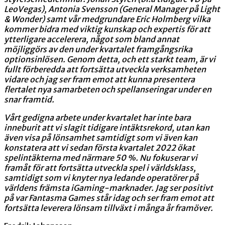
LeoVegas), Antonia Svensson (General Manager på Light
& Wonder) samt vår medgrundare Eric Holmberg vilka
kommer bidra med viktig kunskap och expertis för att
ytterligare accelerera, något som bland annat
möjliggörs av den under kvartalet framgångsrika
optionsinlösen. Genom detta, och ett starkt team, är vi
fullt förberedda att fortsätta utveckla verksamheten
vidare och jag ser fram emot att kunna presentera
flertalet nya samarbeten och spellanseringar under en
snar framtid.
Vårt gedigna arbete under kvartalet har inte bara
inneburit att vi slagit tidigare intäktsrekord, utan kan
även visa på lönsamhet samtidigt som vi även kan
konstatera att vi sedan första kvartalet 2022 ökat
spelintäkterna med närmare 50 %. Nu fokuserar vi
framåt för att fortsätta utveckla spel i världsklass,
samtidigt som vi knyter nya ledande operatörer på
världens främsta iGaming-marknader. Jag ser positivt
på var Fantasma Games står idag och ser fram emot att
fortsätta leverera lönsam tillväxt i många år framöver.