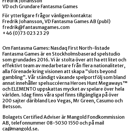
Fredrik Johansson
VD och Grundare Fantasma Games
För ytterligare frågor vänligen kontakta:
Fredrik Johansson, VD Fantasma Games AB (publ)
fredrik@fantasmagames.com
+46 (0)73 023 23 29
Om Fantasma Games: Nasdaq First North-listade
Fantasma Games är en Stockholmsbaserad spelstudio
som grundades 2016. Vi är stolta över att ha ett litet och
effektivt team av medarbetare från flera nationaliteter,
alla förenade kring visionen att skapa “slots beyond
gambling”. Vår ständigt växande spelportfölj som bland
annat innehåller spelsuccéerna Heroes Hunt Megaways™
och ELEMENTO uppskattas mycket av spelare över hela
världen. Idag finns våra spel finns tillgängliga på över
200 sajter däribland Leo Vegas, Mr Green, Casumo och
Betsson.
Bolagets Certified Adviser är Mangold Fondkommission
AB, telefonnummer 08-5030 1550 och på mail
ca@mangold.se.