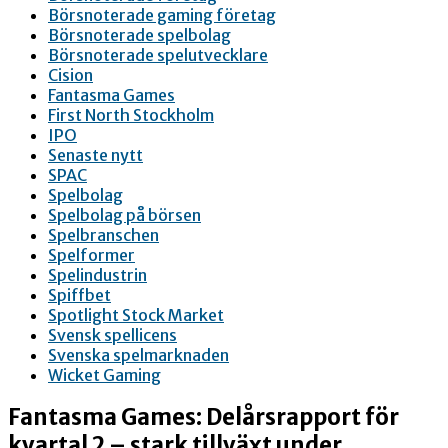
Börsnoterade gaming företag
Börsnoterade spelbolag
Börsnoterade spelutvecklare
Cision
Fantasma Games
First North Stockholm
IPO
Senaste nytt
SPAC
Spelbolag
Spelbolag på börsen
Spelbranschen
Spelformer
Spelindustrin
Spiffbet
Spotlight Stock Market
Svensk spellicens
Svenska spelmarknaden
Wicket Gaming
Fantasma Games: Delårsrapport för
kvartal 2 – stark tillväxt under