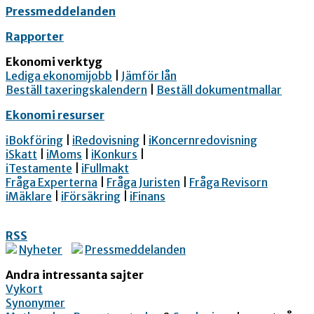
Pressmeddelanden
Rapporter
Ekonomi verktyg
Lediga ekonomijobb
|
Jämför lån
Beställ taxeringskalendern
|
Beställ dokumentmallar
Ekonomi resurser
iBokföring
|
iRedovisning
|
iKoncernredovisning
iSkatt
|
iMoms
|
iKonkurs
|
iTestamente
|
iFullmakt
Fråga Experterna
|
Fråga Juristen
|
Fråga Revisorn
iMäklare
|
iFörsäkring
|
iFinans
RSS
Nyheter
Pressmeddelanden
Andra intressanta sajter
Vykort
Synonymer