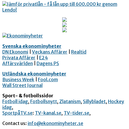
Svenska ekonominyheter
DN Ekonomi
|
Veckans Affärer
|
Realtid
Privata Affärer
|
E24
Affärsvärlden
|
Dagens PS
Utländska ekonominyheter
Business Week
|
Fool.com
Wall Street Journal
Sport- & fotbollssidor
Fotboll idag
,
Fotbollsnytt
,
Zlatanism
,
Sillybladet
,
Hockey
idag
,
SportpåTV.se
:
TV-kanal.se
,
TV-tider.se
,
Contact us:
info@ekonominyheter.se