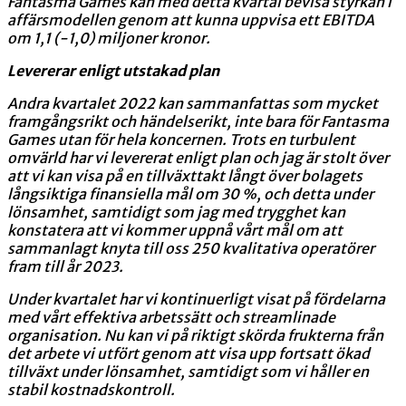
Fantasma Games kan med detta kvartal bevisa styrkan i
affärsmodellen genom att kunna uppvisa ett EBITDA
om 1,1 (-1,0) miljoner kronor.
Levererar enligt utstakad plan
Andra kvartalet 2022 kan sammanfattas som mycket
framgångsrikt och händelserikt, inte bara för Fantasma
Games utan för hela koncernen. Trots en turbulent
omvärld har vi levererat enligt plan och jag är stolt över
att vi kan visa på en tillväxttakt långt över bolagets
långsiktiga finansiella mål om 30 %, och detta under
lönsamhet, samtidigt som jag med trygghet kan
konstatera att vi kommer uppnå vårt mål om att
sammanlagt knyta till oss 250 kvalitativa operatörer
fram till år 2023.
Under kvartalet har vi kontinuerligt visat på fördelarna
med vårt effektiva arbetssätt och streamlinade
organisation. Nu kan vi på riktigt skörda frukterna från
det arbete vi utfört genom att visa upp fortsatt ökad
tillväxt under lönsamhet, samtidigt som vi håller en
stabil kostnadskontroll.