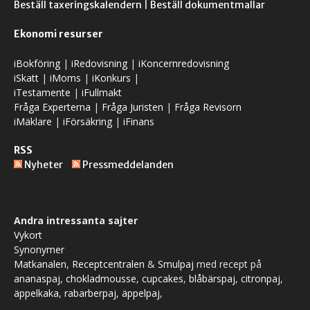
Beställ taxeringskalendern
|
Beställ dokumentmallar
Ekonomi resurser
iBokföring
|
iRedovisning
|
iKoncernredovisning
iSkatt
|
iMoms
|
iKonkurs
|
iTestamente
|
iFullmakt
Fråga Experterna
|
Fråga Juristen
|
Fråga Revisorn
iMäklare
|
iFörsäkring
|
iFinans
RSS
Nyheter
Pressmeddelanden
Andra intressanta sajter
Vykort
Synonymer
Matkanalen
,
Receptcentralen
&
Smulpaj
med recept på
ananaspaj
,
chokladmousse
,
cupcakes
,
blåbärspaj
,
citronpaj
,
äppelkaka
,
rabarberpaj
,
äppelpaj
,