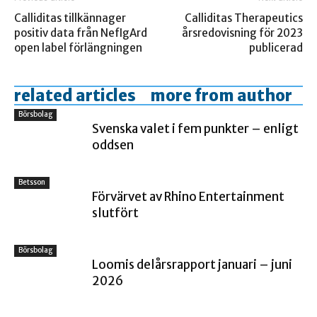
Calliditas tillkännager
Calliditas Therapeutics
positiv data från NefIgArd
årsredovisning för 2023
open label förlängningen
publicerad
related articles
more from author
Börsbolag
Svenska valet i fem punkter – enligt
oddsen
Betsson
Förvärvet av Rhino Entertainment
slutfört
Börsbolag
Loomis delårsrapport januari – juni
2026