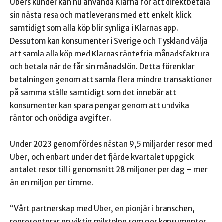
Ubers kunder kan nu använda Klarna för att direktbetala
sin nästa resa och matleverans med ett enkelt klick
samtidigt som alla köp blir synliga i Klarnas app.
Dessutom kan konsumenter i Sverige och Tyskland välja
att samla alla köp med Klarnas räntefria månadsfaktura
och betala när de får sin månadslön. Detta förenklar
betalningen genom att samla flera mindre transaktioner
på samma ställe samtidigt som det innebär att
konsumenter kan spara pengar genom att undvika
räntor och onödiga avgifter.
Under 2023 genomfördes nästan 9,5 miljarder resor med
Uber, och enbart under det fjärde kvartalet uppgick
antalet resor till i genomsnitt 28 miljoner per dag – mer
än en miljon per timme.
“Vårt partnerskap med Uber, en pionjär i branschen,
representerar en viktig milstolpe som ger konsumenter