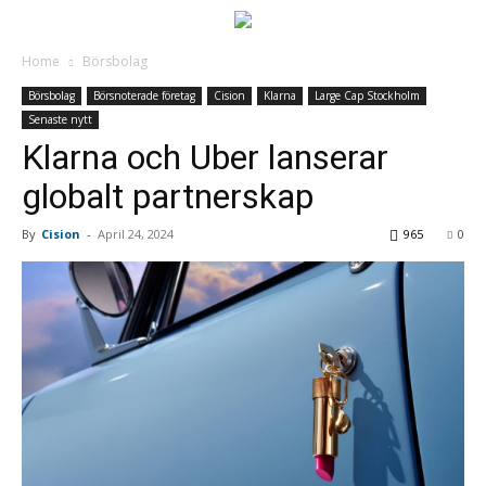
Home
Börsbolag
Börsbolag
Börsnoterade företag
Cision
Klarna
Large Cap Stockholm
Senaste nytt
Klarna och Uber lanserar
globalt partnerskap
By
Cision
-
April 24, 2024
965
0