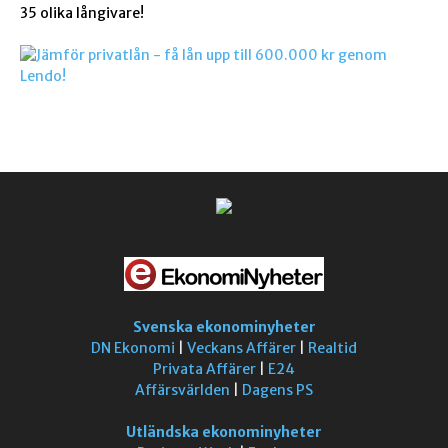
35 olika långivare!
Svenska ekonominyheter
DN Ekonomi
|
Veckans Affärer
|
Realtid
Privata Affärer
|
E24
Affärsvärlden
|
Dagens PS
Utländska ekonominyheter