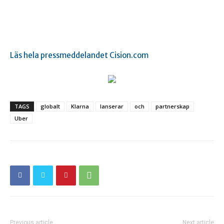
Läs hela pressmeddelandet Cision.com
TAGS
globalt
Klarna
lanserar
och
partnerskap
Uber
Previous article
Next article