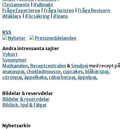
iTestamente
|
iFullmakt
Fråga Experterna
|
Fråga Juristen
|
Fråga Revisorn
iMäklare
|
iFörsäkring
|
iFinans
RSS
Nyheter
Pressmeddelanden
Andra intressanta sajter
Vykort
Synonymer
Matkanalen
,
Receptcentralen
&
Smulpaj
med recept på
ananaspaj
,
chokladmousse
,
cupcakes
,
blåbärspaj
,
citronpaj
,
äppelkaka
,
rabarberpaj
,
äppelpaj
,
Bildelar
&
reservdelar
Bildelar & reservdelar
Bildäck, hjul & fälgar
Nyhetsarkiv