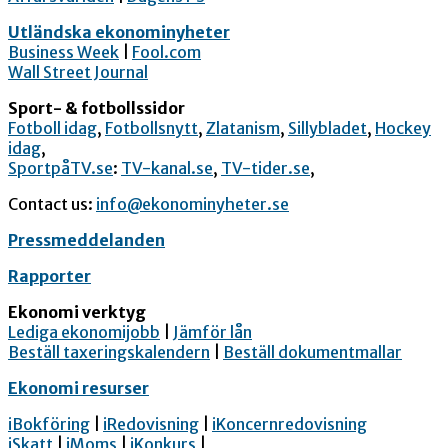
Utländska ekonominyheter
Business Week
|
Fool.com
Wall Street Journal
Sport- & fotbollssidor
Fotboll idag
,
Fotbollsnytt
,
Zlatanism
,
Sillybladet
,
Hockey
idag
,
SportpåTV.se
:
TV-kanal.se
,
TV-tider.se
,
Contact us:
info@ekonominyheter.se
Pressmeddelanden
Rapporter
Ekonomi verktyg
Lediga ekonomijobb
|
Jämför lån
Beställ taxeringskalendern
|
Beställ dokumentmallar
Ekonomi resurser
iBokföring
|
iRedovisning
|
iKoncernredovisning
iSkatt
|
iMoms
|
iKonkurs
|