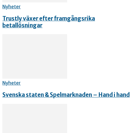
Nyheter
Trustly växer efter framgångsrika
betallösningar
Nyheter
Svenska staten & Spelmarknaden – Hand i hand