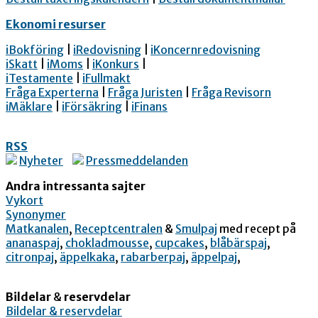
Ekonomi resurser
iBokföring
|
iRedovisning
|
iKoncernredovisning
iSkatt
|
iMoms
|
iKonkurs
|
iTestamente
|
iFullmakt
Fråga Experterna
|
Fråga Juristen
|
Fråga Revisorn
iMäklare
|
iFörsäkring
|
iFinans
RSS
Nyheter
Pressmeddelanden
Andra intressanta sajter
Vykort
Synonymer
Matkanalen
,
Receptcentralen
&
Smulpaj
med recept på
ananaspaj
,
chokladmousse
,
cupcakes
,
blåbärspaj
,
citronpaj
,
äppelkaka
,
rabarberpaj
,
äppelpaj
,
Bildelar
&
reservdelar
Bildelar & reservdelar