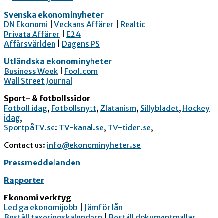
Svenska ekonominyheter
DN Ekonomi
|
Veckans Affärer
|
Realtid
Privata Affärer
|
E24
Affärsvärlden
|
Dagens PS
Utländska ekonominyheter
Business Week
|
Fool.com
Wall Street Journal
Sport- & fotbollssidor
Fotboll idag
,
Fotbollsnytt
,
Zlatanism
,
Sillybladet
,
Hockey
idag
,
SportpåTV.se
:
TV-kanal.se
,
TV-tider.se
,
Contact us:
info@ekonominyheter.se
Pressmeddelanden
Rapporter
Ekonomi verktyg
Lediga ekonomijobb
|
Jämför lån
Beställ taxeringskalendern
|
Beställ dokumentmallar