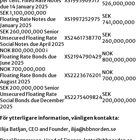
per cent. Fixed Rate Notes
XS1993969515
526,000,000
due 14 January 2025
SEK 1,100,000,000
SEK
Floating Rate Notes due
XS1997252975
741,000,000
January 2025
SEK 260,000,000 Senior
SEK
Unsecured Floating Rate
XS2461738770
260,000,000
Social Notes due April 2025
NOK 800,000,000 i
NOK
Floating Rate Bonds due
XS2194790429
800,000,000
June 2025
NOK 700,000,000
NOK
Floating Rate Bonds due
XS2223676201
700,000,000
August 2025
SEK 200,000,000 Senior
Unsecured Floating Rate
SEK
XS2275409824
Social Bonds due December
200,000,000
2025
För ytterligare information, vänligen kontakta:
Ilija Batljan, CEO and Founder, ilija@sbbnorden.se