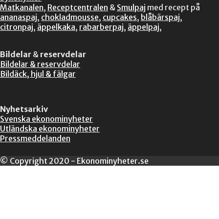
Matkanalen
,
Receptcentralen
&
Smulpaj
med recept på
ananaspaj
,
chokladmousse
,
cupcakes
,
blåbärspaj
,
citronpaj
,
äppelkaka
,
rabarberpaj
,
äppelpaj
,
Bildelar
&
reservdelar
Bildelar & reservdelar
Bildäck, hjul & fälgar
Nyhetsarkiv
Svenska ekonominyheter
Utländska ekonominyheter
Pressmeddelanden
© Copyright 2020 - Ekonominyheter.se