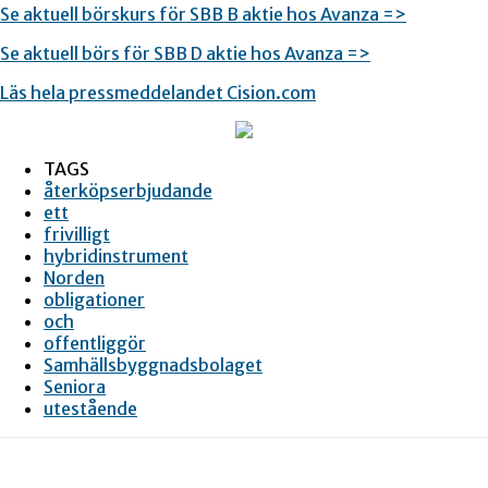
Se aktuell börskurs för SBB B aktie hos Avanza =>
Se aktuell börs för SBB D aktie hos Avanza =>
Läs hela pressmeddelandet Cision.com
TAGS
återköpserbjudande
ett
frivilligt
hybridinstrument
Norden
obligationer
och
offentliggör
Samhällsbyggnadsbolaget
Seniora
utestående