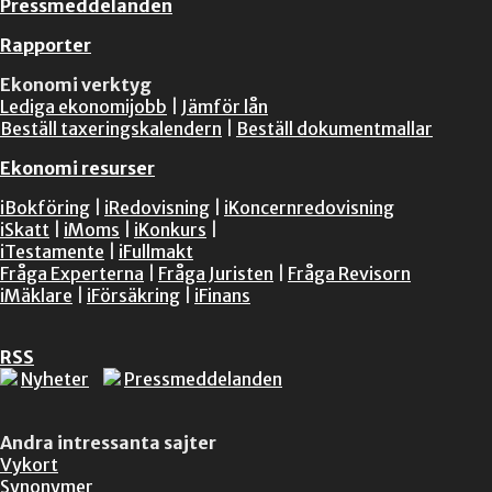
Pressmeddelanden
Rapporter
Ekonomi verktyg
Lediga ekonomijobb
|
Jämför lån
Beställ taxeringskalendern
|
Beställ dokumentmallar
Ekonomi resurser
iBokföring
|
iRedovisning
|
iKoncernredovisning
iSkatt
|
iMoms
|
iKonkurs
|
iTestamente
|
iFullmakt
Fråga Experterna
|
Fråga Juristen
|
Fråga Revisorn
iMäklare
|
iFörsäkring
|
iFinans
RSS
Nyheter
Pressmeddelanden
Andra intressanta sajter
Vykort
Synonymer