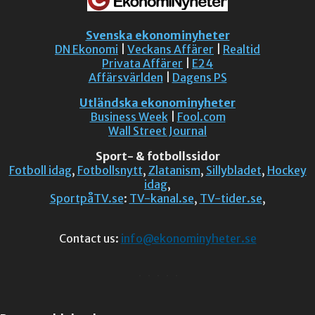
Svenska ekonominyheter
DN Ekonomi
|
Veckans Affärer
|
Realtid
Privata Affärer
|
E24
Affärsvärlden
|
Dagens PS
Utländska ekonominyheter
Business Week
|
Fool.com
Wall Street Journal
Sport- & fotbollssidor
Fotboll idag
,
Fotbollsnytt
,
Zlatanism
,
Sillybladet
,
Hockey
idag
,
SportpåTV.se
:
TV-kanal.se
,
TV-tider.se
,
Contact us:
info@ekonominyheter.se