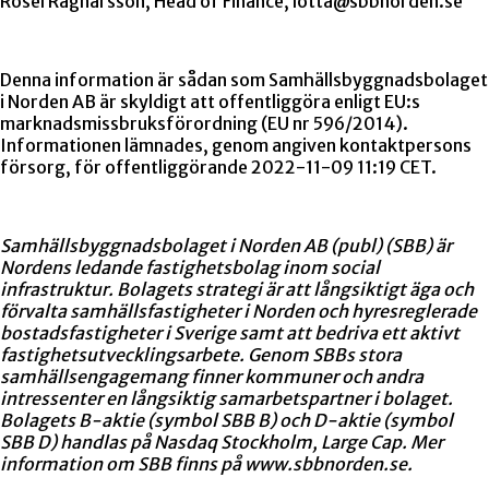
Rosel Ragnarsson, Head of Finance, lotta@sbbnorden.se
Denna information är sådan som Samhällsbyggnadsbolaget
i Norden AB är skyldigt att offentliggöra enligt EU:s
marknadsmissbruksförordning (EU nr 596/2014).
Informationen lämnades, genom angiven kontaktpersons
försorg, för offentliggörande
2022-11-09 11:19 CET
.
Samhällsbyggnadsbolaget i Norden AB (publ) (SBB) är
Nordens ledande fastighetsbolag inom social
infrastruktur. Bolagets strategi är att långsiktigt äga och
förvalta samhällsfastigheter i Norden och hyresreglerade
bostadsfastigheter i Sverige samt att bedriva ett aktivt
fastighetsutvecklingsarbete. Genom SBBs stora
samhällsengagemang finner kommuner och andra
intressenter en långsiktig samarbetspartner i bolaget.
Bolagets B-aktie (symbol SBB B) och D-aktie (symbol
SBB D) handlas på Nasdaq Stockholm, Large Cap. Mer
information om SBB finns på www.sbbnorden.se.