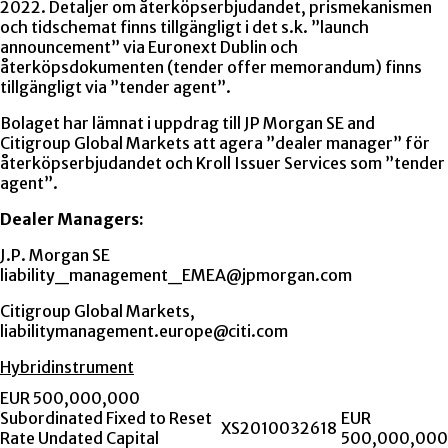
2022. Detaljer om återköpserbjudandet, prismekanismen
och tidschemat finns tillgängligt i det s.k. ”launch
announcement” via Euronext Dublin och
återköpsdokumenten (tender offer memorandum) finns
tillgängligt via ”tender agent”.
Bolaget har lämnat i uppdrag till JP Morgan SE and
Citigroup Global Markets att agera ”dealer manager” för
återköpserbjudandet och Kroll Issuer Services som ”tender
agent”.
Dealer Managers:
J.P. Morgan SE
liability_management_EMEA@jpmorgan.com
Citigroup Global Markets,
liabilitymanagement.europe@citi.com
Hybridinstrument
EUR 500,000,000
Subordinated Fixed to Reset
EUR
XS2010032618
Rate Undated Capital
500,000,000