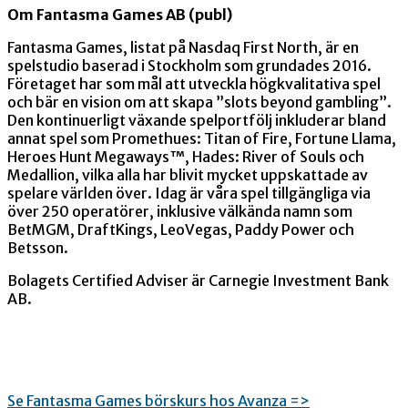
Om Fantasma Games AB (publ)
Fantasma Games, listat på Nasdaq First North, är en
spelstudio baserad i Stockholm som grundades 2016.
Företaget har som mål att utveckla högkvalitativa spel
och bär en vision om att skapa ”slots beyond gambling”.
Den kontinuerligt växande spelportfölj inkluderar bland
annat spel som Promethues: Titan of Fire, Fortune Llama,
Heroes Hunt Megaways™, Hades: River of Souls och
Medallion, vilka alla har blivit mycket uppskattade av
spelare världen över. Idag är våra spel tillgängliga via
över 250 operatörer, inklusive välkända namn som
BetMGM, DraftKings, LeoVegas, Paddy Power och
Betsson
.
Bolagets Certified Adviser är Carnegie Investment Bank
AB.
Se Fantasma Games börskurs hos Avanza =>