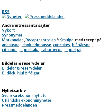
RSS
Nyheter
Pressmeddelanden
Andra intressanta sajter
Vykort
Synonymer
Matkanalen
,
Receptcentralen
&
Smulpaj
med recept på
ananaspaj
,
chokladmousse
,
cupcakes
,
blåbärspaj
,
citronpaj
,
äppelkaka
,
rabarberpaj
,
äppelpaj
,
Bildelar
&
reservdelar
Bildelar & reservdelar
Bildäck, hjul & fälgar
Nyhetsarkiv
Svenska ekonominyheter
Utländska ekonominyheter
Pressmeddelanden