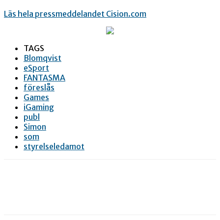
Läs hela pressmeddelandet Cision.com
TAGS
Blomqvist
eSport
FANTASMA
föreslås
Games
iGaming
publ
Simon
som
styrelseledamot