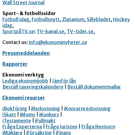
Wall Street Journal
Sport- & fotbollssidor
Fotboll idag
,
Fotbollsnytt
,
Zlatanism
,
Sillybladet
,
Hockey
idag
,
SportpåTV.se
:
TV-kanal.se
,
TV-tider.se
,
Contact us:
info@ekonominyheter.se
Pressmeddelanden
Rapporter
Ekonomi verktyg
Lediga ekonomijobb
|
Jämför lån
Beställ taxeringskalendern
|
Beställ dokumentmallar
Ekonomi resurser
iBokföring
|
iRedovisning
|
iKoncernredovisning
iSkatt
|
iMoms
|
iKonkurs
|
iTestamente
|
iFullmakt
Fråga Experterna
|
Fråga Juristen
|
Fråga Revisorn
iMäklare
|
iFörsäkring
|
iFinans