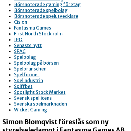
Börsnoterade gaming företag
Börsnoterade spelbolag
Börsnoterade spelutvecklare
Cision
Fantasma Games
First North Stockholm
IPO
Senaste nytt
SPAC
Spelbolag
Spelbolag på börsen
Spelbranschen
Spelformer
Spelindustrin
Spiffbet
Spotlight Stock Market
Svensk spellicens
Svenska spelmarknaden
Wicket Gaming
Simon Blomqvist föreslås som ny
styrelseledamot i Fantasma Games AB