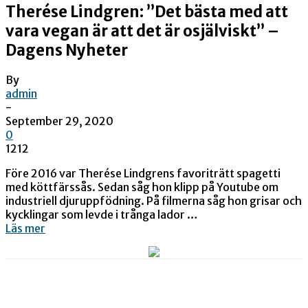
Therése Lindgren: ”Det bästa med att
vara vegan är att det är osjälviskt” –
Dagens Nyheter
By
admin
-
September 29, 2020
0
1212
Före 2016 var Therése Lindgrens favoriträtt spagetti
med köttfärssås. Sedan såg hon klipp på Youtube om
industriell djuruppfödning. På filmerna såg hon grisar och
kycklingar som levde i trånga lador …
Läs mer