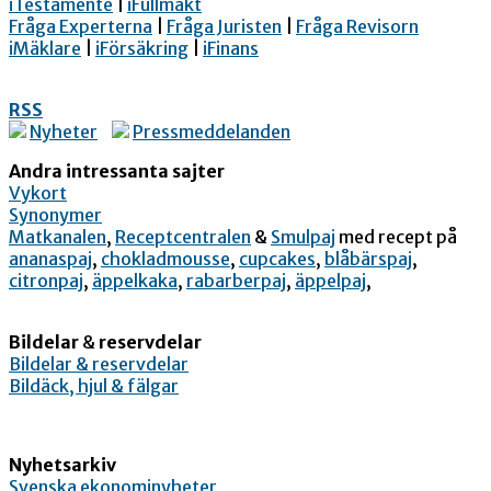
iTestamente
|
iFullmakt
Fråga Experterna
|
Fråga Juristen
|
Fråga Revisorn
iMäklare
|
iFörsäkring
|
iFinans
RSS
Nyheter
Pressmeddelanden
Andra intressanta sajter
Vykort
Synonymer
Matkanalen
,
Receptcentralen
&
Smulpaj
med recept på
ananaspaj
,
chokladmousse
,
cupcakes
,
blåbärspaj
,
citronpaj
,
äppelkaka
,
rabarberpaj
,
äppelpaj
,
Bildelar
&
reservdelar
Bildelar & reservdelar
Bildäck, hjul & fälgar
Nyhetsarkiv
Svenska ekonominyheter