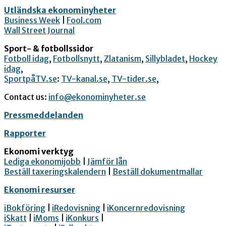
Utländska ekonominyheter
Business Week
|
Fool.com
Wall Street Journal
Sport- & fotbollssidor
Fotboll idag
,
Fotbollsnytt
,
Zlatanism
,
Sillybladet
,
Hockey
idag
,
SportpåTV.se
:
TV-kanal.se
,
TV-tider.se
,
Contact us:
info@ekonominyheter.se
Pressmeddelanden
Rapporter
Ekonomi verktyg
Lediga ekonomijobb
|
Jämför lån
Beställ taxeringskalendern
|
Beställ dokumentmallar
Ekonomi resurser
iBokföring
|
iRedovisning
|
iKoncernredovisning
iSkatt
|
iMoms
|
iKonkurs
|