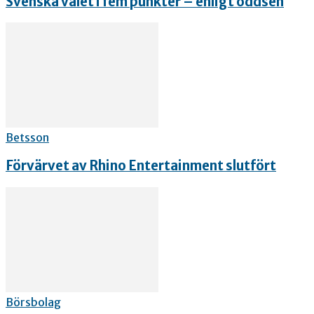
Svenska valet i fem punkter – enligt oddsen
Betsson
Förvärvet av Rhino Entertainment slutfört
Börsbolag