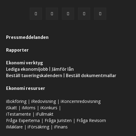
Pressmeddelanden
Rapporter
Ekonomi verktyg
Lediga ekonomijobb
|
Jämför lån
Beställ taxeringskalendern
|
Beställ dokumentmallar
Ekonomi resurser
iBokföring
|
iRedovisning
|
iKoncernredovisning
iSkatt
|
iMoms
|
iKonkurs
|
iTestamente
|
iFullmakt
Fråga Experterna
|
Fråga Juristen
|
Fråga Revisorn
iMäklare
|
iFörsäkring
|
iFinans