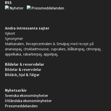
RSS
Nyheter
Pressmeddelanden
Andra intressanta sajter
Vykort
Synonymer
Matkanalen
,
Receptcentralen
&
Smulpaj
med recept på
ananaspaj
,
chokladmousse
,
cupcakes
,
blåbärspaj
,
citronpaj
,
äppelkaka
,
rabarberpaj
,
äppelpaj
,
Bildelar
&
reservdelar
Bildelar & reservdelar
Bildäck, hjul & fälgar
Nyhetsarkiv
Svenska ekonominyheter
Utländska ekonominyheter
Pressmeddelanden