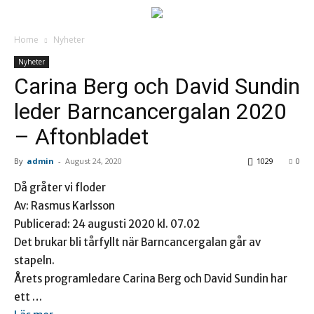
Home
Nyheter
Nyheter
Carina Berg och David Sundin
leder Barncancergalan 2020
– Aftonbladet
By
admin
-
August 24, 2020
1029
0
Då gråter vi floder
Av: Rasmus Karlsson
Publicerad: 24 augusti 2020 kl. 07.02
Det brukar bli tårfyllt när Barncancergalan går av
stapeln.
Årets programledare Carina Berg och David Sundin har
ett …