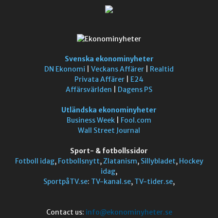
Svenska ekonominyheter
DN Ekonomi
|
Veckans Affärer
|
Realtid
Privata Affärer
|
E24
Affärsvärlden
|
Dagens PS
Utländska ekonominyheter
Business Week
|
Fool.com
Wall Street Journal
Sport- & fotbollssidor
Fotboll idag
,
Fotbollsnytt
,
Zlatanism
,
Sillybladet
,
Hockey
idag
,
SportpåTV.se
:
TV-kanal.se
,
TV-tider.se
,
Contact us:
info@ekonominyheter.se