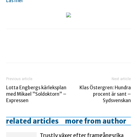
Läs mer
Previous article
Next article
Lotta Engbergs kärleksplan
Klas Östergren: Hundra
med Mikael ”Soldoktorn” –
procent är sant –
Expressen
Sydsvenskan
related articles
more from author
Trustly växer efter framgångsrika