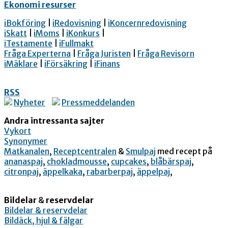
Ekonomi resurser
iBokföring
|
iRedovisning
|
iKoncernredovisning
iSkatt
|
iMoms
|
iKonkurs
|
iTestamente
|
iFullmakt
Fråga Experterna
|
Fråga Juristen
|
Fråga Revisorn
iMäklare
|
iFörsäkring
|
iFinans
RSS
Nyheter
Pressmeddelanden
Andra intressanta sajter
Vykort
Synonymer
Matkanalen
,
Receptcentralen
&
Smulpaj
med recept på
ananaspaj
,
chokladmousse
,
cupcakes
,
blåbärspaj
,
citronpaj
,
äppelkaka
,
rabarberpaj
,
äppelpaj
,
Bildelar
&
reservdelar
Bildelar & reservdelar
Bildäck, hjul & fälgar