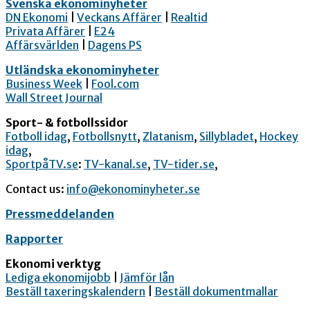
Svenska ekonominyheter
DN Ekonomi
|
Veckans Affärer
|
Realtid
Privata Affärer
|
E24
Affärsvärlden
|
Dagens PS
Utländska ekonominyheter
Business Week
|
Fool.com
Wall Street Journal
Sport- & fotbollssidor
Fotboll idag
,
Fotbollsnytt
,
Zlatanism
,
Sillybladet
,
Hockey
idag
,
SportpåTV.se
:
TV-kanal.se
,
TV-tider.se
,
Contact us:
info@ekonominyheter.se
Pressmeddelanden
Rapporter
Ekonomi verktyg
Lediga ekonomijobb
|
Jämför lån
Beställ taxeringskalendern
|
Beställ dokumentmallar