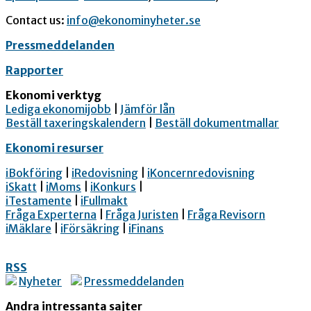
Contact us:
info@ekonominyheter.se
Pressmeddelanden
Rapporter
Ekonomi verktyg
Lediga ekonomijobb
|
Jämför lån
Beställ taxeringskalendern
|
Beställ dokumentmallar
Ekonomi resurser
iBokföring
|
iRedovisning
|
iKoncernredovisning
iSkatt
|
iMoms
|
iKonkurs
|
iTestamente
|
iFullmakt
Fråga Experterna
|
Fråga Juristen
|
Fråga Revisorn
iMäklare
|
iFörsäkring
|
iFinans
RSS
Nyheter
Pressmeddelanden
Andra intressanta sajter