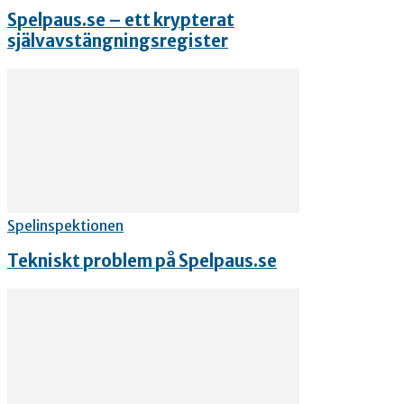
Spelpaus.se – ett krypterat
självavstängningsregister
Spelinspektionen
Tekniskt problem på Spelpaus.se