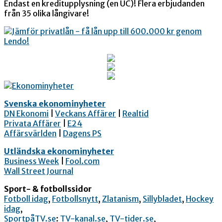
Endast en kreditupplysning (en UC)! Flera erbjudanden
från 35 olika långivare!
Svenska ekonominyheter
DN Ekonomi
|
Veckans Affärer
|
Realtid
Privata Affärer
|
E24
Affärsvärlden
|
Dagens PS
Utländska ekonominyheter
Business Week
|
Fool.com
Wall Street Journal
Sport- & fotbollssidor
Fotboll idag
,
Fotbollsnytt
,
Zlatanism
,
Sillybladet
,
Hockey
idag
,
SportpåTV.se
:
TV-kanal.se
,
TV-tider.se
,