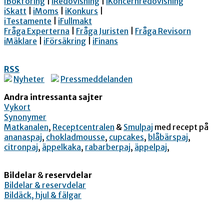
iBokföring
|
iRedovisning
|
iKoncernredovisning
iSkatt
|
iMoms
|
iKonkurs
|
iTestamente
|
iFullmakt
Fråga Experterna
|
Fråga Juristen
|
Fråga Revisorn
iMäklare
|
iFörsäkring
|
iFinans
RSS
Nyheter
Pressmeddelanden
Andra intressanta sajter
Vykort
Synonymer
Matkanalen
,
Receptcentralen
&
Smulpaj
med recept på
ananaspaj
,
chokladmousse
,
cupcakes
,
blåbärspaj
,
citronpaj
,
äppelkaka
,
rabarberpaj
,
äppelpaj
,
Bildelar
&
reservdelar
Bildelar & reservdelar
Bildäck, hjul & fälgar