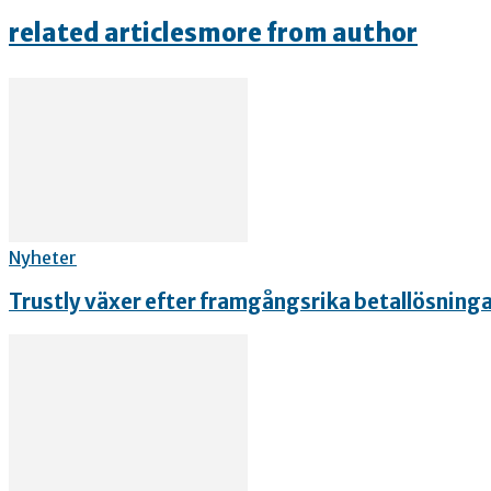
related articles
more from author
Nyheter
Trustly växer efter framgångsrika betallösning