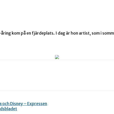
åring kom på en fjärdeplats. I dag är hon artist, som i somm
na och Disney – Expressen
adsbladet