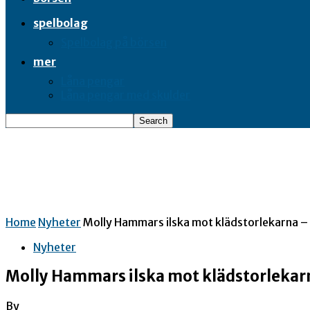
spelbolag
Spelbolag på börsen
mer
Låna pengar
Låna pengar med skulder
Home
Nyheter
Molly Hammars ilska mot klädstorlekarna –
Nyheter
Molly Hammars ilska mot klädstorlekar
By