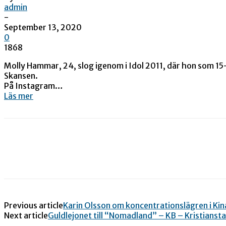
admin
-
September 13, 2020
0
1868
Molly Hammar, 24, slog igenom i Idol 2011, där hon som 15-
Skansen.
På Instagram…
Läs mer
Previous article
Karin Olsson om koncentrationslägren i Ki
Next article
Guldlejonet till “Nomadland” – KB – Kristianst