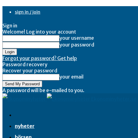
sign in / join
Sign in
Welcome! Log into your account
your username
your password
Forgot your password? Get help
Password recovery
Recover your password
your email
A password will be e-mailed to you.
Ekonominyheter.se
nyheter
börsen