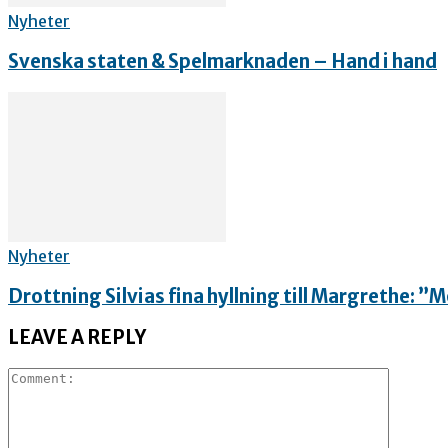
Nyheter
Svenska staten & Spelmarknaden – Hand i hand
Nyheter
Drottning Silvias fina hyllning till Margrethe: 
LEAVE A REPLY