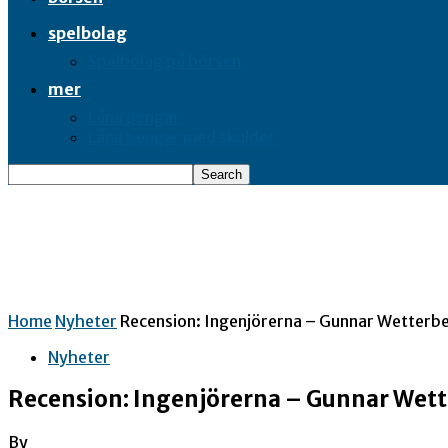
spelbolag
Spelbolag på börsen
mer
Låna pengar
Låna pengar med skulder
Home
Nyheter
Recension: Ingenjörerna – Gunnar Wetterb
Nyheter
Recension: Ingenjörerna – Gunnar Wet
By