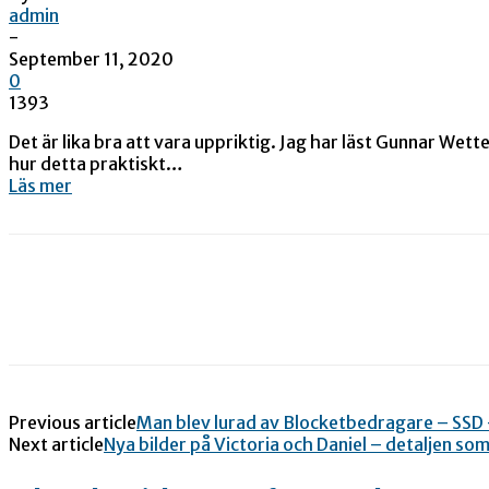
admin
-
September 11, 2020
0
1393
Det är lika bra att vara uppriktig. Jag har läst Gunnar Wett
hur detta praktiskt…
Läs mer
Previous article
Man blev lurad av Blocketbedragare – SSD
Next article
Nya bilder på Victoria och Daniel – detaljen s