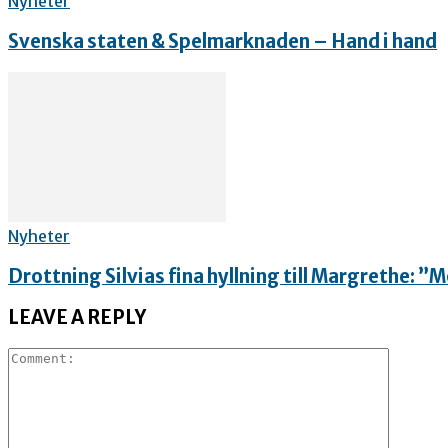
Nyheter
Svenska staten & Spelmarknaden – Hand i hand
Nyheter
Drottning Silvias fina hyllning till Margrethe: 
LEAVE A REPLY