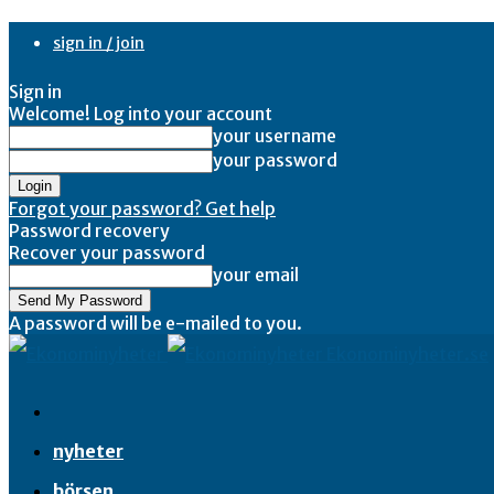
sign in / join
Sign in
Welcome! Log into your account
your username
your password
Forgot your password? Get help
Password recovery
Recover your password
your email
A password will be e-mailed to you.
Ekonominyheter.se
nyheter
börsen