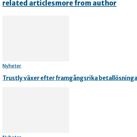
related articles
more from author
Nyheter
Trustly växer efter framgångsrika betallösning