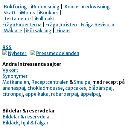
iBokföring
|
iRedovisning
|
iKoncernredovisning
iSkatt
|
iMoms
|
iKonkurs
|
iTestamente
|
iFullmakt
Fråga Experterna
|
Fråga Juristen
|
Fråga Revisorn
iMäklare
|
iFörsäkring
|
iFinans
RSS
Nyheter
Pressmeddelanden
Andra intressanta sajter
Vykort
Synonymer
Matkanalen
,
Receptcentralen
&
Smulpaj
med recept på
ananaspaj
,
chokladmousse
,
cupcakes
,
blåbärspaj
,
citronpaj
,
äppelkaka
,
rabarberpaj
,
äppelpaj
,
Bildelar
&
reservdelar
Bildelar & reservdelar
Bildäck, hjul & fälgar