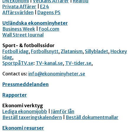
DN Ekonomi
|
Veckans Affärer
|
Realtid
Privata Affärer
|
E24
Affärsvärlden
|
Dagens PS
Utländska ekonominyheter
Business Week
|
Fool.com
Wall Street Journal
Sport- & fotbollssidor
Fotboll idag
,
Fotbollsnytt
,
Zlatanism
,
Sillybladet
,
Hockey
idag
,
SportpåTV.se
:
TV-kanal.se
,
TV-tider.se
,
Contact us:
info@ekonominyheter.se
Pressmeddelanden
Rapporter
Ekonomi verktyg
Lediga ekonomijobb
|
Jämför lån
Beställ taxeringskalendern
|
Beställ dokumentmallar
Ekonomi resurser