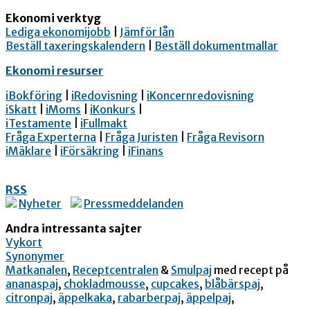
Ekonomi verktyg
Lediga ekonomijobb
|
Jämför lån
Beställ taxeringskalendern
|
Beställ dokumentmallar
Ekonomi resurser
iBokföring
|
iRedovisning
|
iKoncernredovisning
iSkatt
|
iMoms
|
iKonkurs
|
iTestamente
|
iFullmakt
Fråga Experterna
|
Fråga Juristen
|
Fråga Revisorn
iMäklare
|
iFörsäkring
|
iFinans
RSS
Nyheter
Pressmeddelanden
Andra intressanta sajter
Vykort
Synonymer
Matkanalen
,
Receptcentralen
&
Smulpaj
med recept på
ananaspaj
,
chokladmousse
,
cupcakes
,
blåbärspaj
,
citronpaj
,
äppelkaka
,
rabarberpaj
,
äppelpaj
,