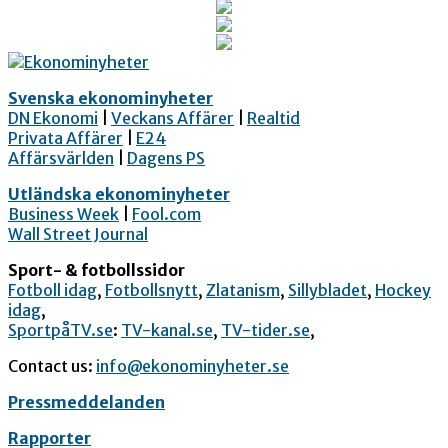
Svenska ekonominyheter
DN Ekonomi
|
Veckans Affärer
|
Realtid
Privata Affärer
|
E24
Affärsvärlden
|
Dagens PS
Utländska ekonominyheter
Business Week
|
Fool.com
Wall Street Journal
Sport- & fotbollssidor
Fotboll idag
,
Fotbollsnytt
,
Zlatanism
,
Sillybladet
,
Hockey
idag
,
SportpåTV.se
:
TV-kanal.se
,
TV-tider.se
,
Contact us:
info@ekonominyheter.se
Pressmeddelanden
Rapporter