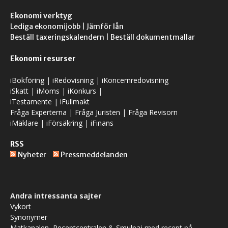
Ekonomi verktyg
Lediga ekonomijobb
|
Jämför lån
Beställ taxeringskalendern
|
Beställ dokumentmallar
Ekonomi resurser
iBokföring
|
iRedovisning
|
iKoncernredovisning
iSkatt
|
iMoms
|
iKonkurs
|
iTestamente
|
iFullmakt
Fråga Experterna
|
Fråga Juristen
|
Fråga Revisorn
iMäklare
|
iFörsäkring
|
iFinans
RSS
Nyheter
Pressmeddelanden
Andra intressanta sajter
Vykort
Synonymer
Matkanalen
,
Receptcentralen
&
Smulpaj
med recept på