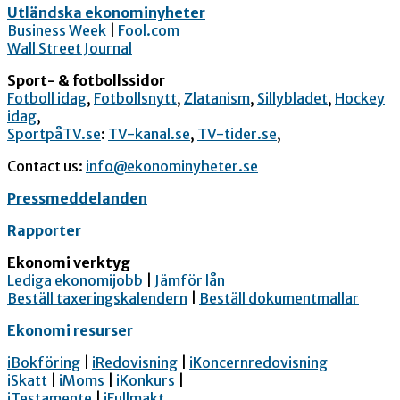
Utländska ekonominyheter
Business Week
|
Fool.com
Wall Street Journal
Sport- & fotbollssidor
Fotboll idag
,
Fotbollsnytt
,
Zlatanism
,
Sillybladet
,
Hockey
idag
,
SportpåTV.se
:
TV-kanal.se
,
TV-tider.se
,
Contact us:
info@ekonominyheter.se
Pressmeddelanden
Rapporter
Ekonomi verktyg
Lediga ekonomijobb
|
Jämför lån
Beställ taxeringskalendern
|
Beställ dokumentmallar
Ekonomi resurser
iBokföring
|
iRedovisning
|
iKoncernredovisning
iSkatt
|
iMoms
|
iKonkurs
|
iTestamente
|
iFullmakt