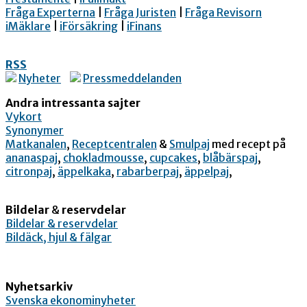
Fråga Experterna
|
Fråga Juristen
|
Fråga Revisorn
iMäklare
|
iFörsäkring
|
iFinans
RSS
Nyheter
Pressmeddelanden
Andra intressanta sajter
Vykort
Synonymer
Matkanalen
,
Receptcentralen
&
Smulpaj
med recept på
ananaspaj
,
chokladmousse
,
cupcakes
,
blåbärspaj
,
citronpaj
,
äppelkaka
,
rabarberpaj
,
äppelpaj
,
Bildelar
&
reservdelar
Bildelar & reservdelar
Bildäck, hjul & fälgar
Nyhetsarkiv
Svenska ekonominyheter