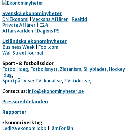
Svenska ekonominyheter
DN Ekonomi
|
Veckans Affärer
|
Realtid
Privata Affärer
|
E24
Affärsvärlden
|
Dagens PS
Utländska ekonominyheter
Business Week
|
Fool.com
Wall Street Journal
Sport- & fotbollssidor
Fotboll idag
,
Fotbollsnytt
,
Zlatanism
,
Sillybladet
,
Hockey
idag
,
SportpåTV.se
:
TV-kanal.se
,
TV-tider.se
,
Contact us:
info@ekonominyheter.se
Pressmeddelanden
Rapporter
Ekonomi verktyg
Lediga ekonomijobb
|
Jämför lån