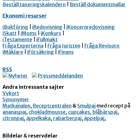
Beställ taxeringskalendern
|
Beställ dokumentmallar
Ekonomi resurser
iBokföring
|
iRedovisning
|
iKoncernredovisning
iSkatt
|
iMoms
|
iKonkurs
|
iTestamente
|
iFullmakt
Fråga Experterna
|
Fråga Juristen
|
Fråga Revisorn
iMäklare
|
iFörsäkring
|
iFinans
RSS
Nyheter
Pressmeddelanden
Andra intressanta sajter
Vykort
Synonymer
Matkanalen
,
Receptcentralen
&
Smulpaj
med recept på
ananaspaj
,
chokladmousse
,
cupcakes
,
blåbärspaj
,
citronpaj
,
äppelkaka
,
rabarberpaj
,
äppelpaj
,
Bildelar
&
reservdelar