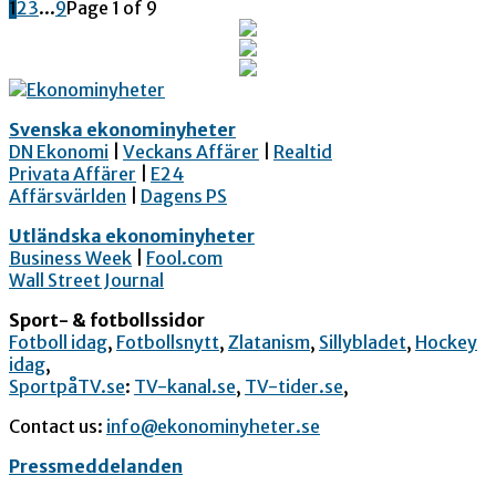
1
2
3
...
9
Page 1 of 9
Svenska ekonominyheter
DN Ekonomi
|
Veckans Affärer
|
Realtid
Privata Affärer
|
E24
Affärsvärlden
|
Dagens PS
Utländska ekonominyheter
Business Week
|
Fool.com
Wall Street Journal
Sport- & fotbollssidor
Fotboll idag
,
Fotbollsnytt
,
Zlatanism
,
Sillybladet
,
Hockey
idag
,
SportpåTV.se
:
TV-kanal.se
,
TV-tider.se
,
Contact us:
info@ekonominyheter.se
Pressmeddelanden