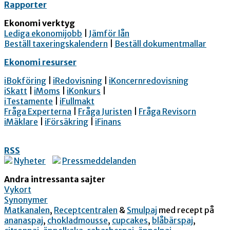
Rapporter
Ekonomi verktyg
Lediga ekonomijobb
|
Jämför lån
Beställ taxeringskalendern
|
Beställ dokumentmallar
Ekonomi resurser
iBokföring
|
iRedovisning
|
iKoncernredovisning
iSkatt
|
iMoms
|
iKonkurs
|
iTestamente
|
iFullmakt
Fråga Experterna
|
Fråga Juristen
|
Fråga Revisorn
iMäklare
|
iFörsäkring
|
iFinans
RSS
Nyheter
Pressmeddelanden
Andra intressanta sajter
Vykort
Synonymer
Matkanalen
,
Receptcentralen
&
Smulpaj
med recept på
ananaspaj
,
chokladmousse
,
cupcakes
,
blåbärspaj
,