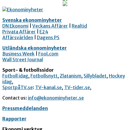
Svenska ekonominyheter
DN Ekonomi
|
Veckans Affärer
|
Realtid
Privata Affärer
|
E24
Affärsvärlden
|
Dagens PS
Utländska ekonominyheter
Business Week
|
Fool.com
Wall Street Journal
Sport- & fotbollssidor
Fotboll idag
,
Fotbollsnytt
,
Zlatanism
,
Sillybladet
,
Hockey
idag
,
SportpåTV.se
:
TV-kanal.se
,
TV-tider.se
,
Contact us:
info@ekonominyheter.se
Pressmeddelanden
Rapporter
Ekonomi verktyg