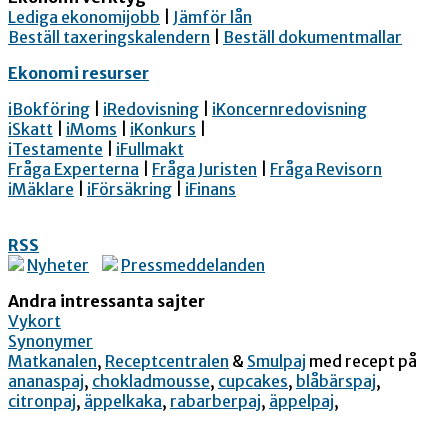
Lediga ekonomijobb
|
Jämför lån
Beställ taxeringskalendern
|
Beställ dokumentmallar
Ekonomi resurser
iBokföring
|
iRedovisning
|
iKoncernredovisning
iSkatt
|
iMoms
|
iKonkurs
|
iTestamente
|
iFullmakt
Fråga Experterna
|
Fråga Juristen
|
Fråga Revisorn
iMäklare
|
iFörsäkring
|
iFinans
RSS
Nyheter
Pressmeddelanden
Andra intressanta sajter
Vykort
Synonymer
Matkanalen
,
Receptcentralen
&
Smulpaj
med recept på
ananaspaj
,
chokladmousse
,
cupcakes
,
blåbärspaj
,
citronpaj
,
äppelkaka
,
rabarberpaj
,
äppelpaj
,