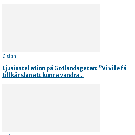
Cision
Ljusinstallation på Gotlandsgatan: ”Vi ville få
till känslan att kunna vandra...