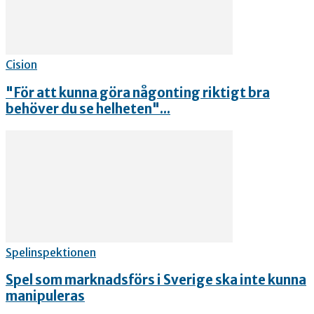
Cision
"För att kunna göra någonting riktigt bra
behöver du se helheten"...
Spelinspektionen
Spel som marknadsförs i Sverige ska inte kunna
manipuleras