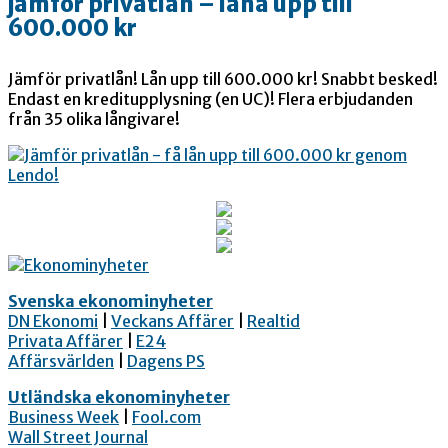
jämför privatlån – låna upp till
600.000 kr
Jämför privatlån! Lån upp till 600.000 kr! Snabbt besked!
Endast en kreditupplysning (en UC)! Flera erbjudanden
från 35 olika långivare!
Svenska ekonominyheter
DN Ekonomi
|
Veckans Affärer
|
Realtid
Privata Affärer
|
E24
Affärsvärlden
|
Dagens PS
Utländska ekonominyheter
Business Week
|
Fool.com
Wall Street Journal