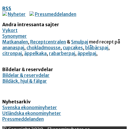
RSS
Nyheter
Pressmeddelanden
Andra intressanta sajter
Vykort
Synonymer
Matkanalen
,
Receptcentralen
&
Smulpaj
med recept på
ananaspaj
,
chokladmousse
,
cupcakes
,
blåbärspaj
,
citronpaj
,
äppelkaka
,
rabarberpaj
,
äppelpaj
,
Bildelar
&
reservdelar
Bildelar & reservdelar
Bildäck, hjul & fälgar
Nyhetsarkiv
Svenska ekonominyheter
Utländska ekonominyheter
Pressmeddelanden