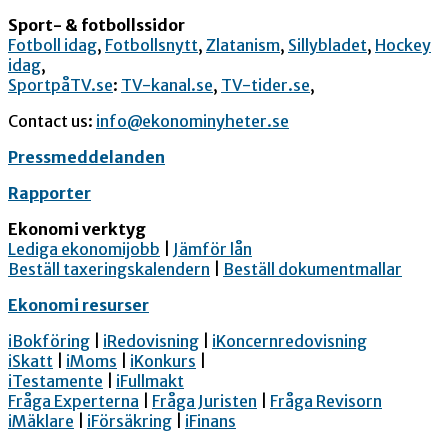
Sport- & fotbollssidor
Fotboll idag
,
Fotbollsnytt
,
Zlatanism
,
Sillybladet
,
Hockey
idag
,
SportpåTV.se
:
TV-kanal.se
,
TV-tider.se
,
Contact us:
info@ekonominyheter.se
Pressmeddelanden
Rapporter
Ekonomi verktyg
Lediga ekonomijobb
|
Jämför lån
Beställ taxeringskalendern
|
Beställ dokumentmallar
Ekonomi resurser
iBokföring
|
iRedovisning
|
iKoncernredovisning
iSkatt
|
iMoms
|
iKonkurs
|
iTestamente
|
iFullmakt
Fråga Experterna
|
Fråga Juristen
|
Fråga Revisorn
iMäklare
|
iFörsäkring
|
iFinans